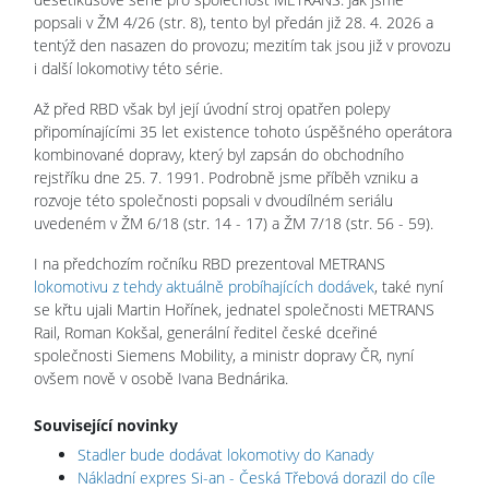
popsali v ŽM 4/26 (str. 8), tento byl předán již 28. 4. 2026 a
tentýž den nasazen do provozu; mezitím tak jsou již v provozu
i další lokomotivy této série.
Až před RBD však byl její úvodní stroj opatřen polepy
připomínajícími 35 let existence tohoto úspěšného operátora
kombinované dopravy, který byl zapsán do obchodního
rejstříku dne 25. 7. 1991. Podrobně jsme příběh vzniku a
rozvoje této společnosti popsali v dvoudílném seriálu
uvedeném v ŽM 6/18 (str. 14 - 17) a ŽM 7/18 (str. 56 - 59).
I na předchozím ročníku RBD prezentoval METRANS
lokomotivu z tehdy aktuálně probíhajících dodávek
, také nyní
se křtu ujali Martin Hořínek, jednatel společnosti METRANS
Rail, Roman Kokšal, generální ředitel české dceřiné
společnosti Siemens Mobility, a ministr dopravy ČR, nyní
ovšem nově v osobě Ivana Bednárika.
Související novinky
Stadler bude dodávat lokomotivy do Kanady
Nákladní expres Si-an - Česká Třebová dorazil do cíle