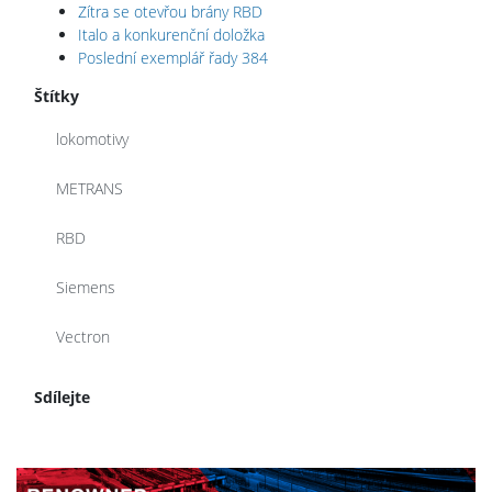
Zítra se otevřou brány RBD
Italo a konkurenční doložka
Poslední exemplář řady 384
Štítky
lokomotivy
METRANS
RBD
Siemens
Vectron
Sdílejte