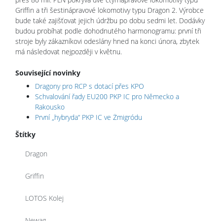
Griffin a tři šestinápravové lokomotivy typu Dragon 2. Výrobce
bude také zajišťovat jejich údržbu po dobu sedmi let. Dodávky
budou probíhat podle dohodnutého harmonogramu: první tři
stroje byly zákazníkovi odeslány hned na konci února, zbytek
má následovat nejpozději v květnu.
Související novinky
Dragony pro RCP s dotací přes KPO
Schvalování řady EU200 PKP IC pro Německo a
Rakousko
První „hybryda“ PKP IC ve Żmigródu
Štítky
Dragon
Griffin
LOTOS Kolej
Newag