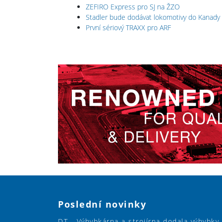
ZEFIRO Express pro SJ na ŽZO
Stadler bude dodávat lokomotivy do Kanady
První sériový TRAXX pro ARF
Poslední novinky
DT - Výhybkárna a strojírna dodala výhybky