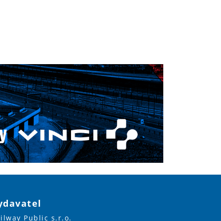
ydavatel
ilway Public s.r.o.