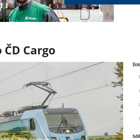
 ČD Cargo
Ští
Sdí