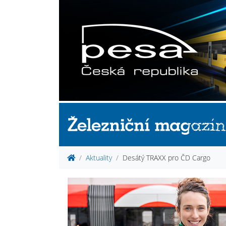
Aktuality
Desátý TRAXX pro ČD Cargo