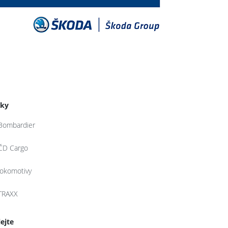
tky
Bombardier
ČD Cargo
lokomotivy
TRAXX
lejte