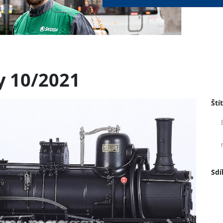
y 10/2021
Ští
Sdí