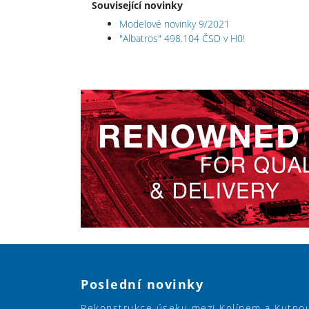
Související novinky
Modelové novinky 9/2021
"Albatros" 498.104 ČSD v H0!
Poslední novinky
Rekonstrukce úseku mezi Kolínem a Kutno