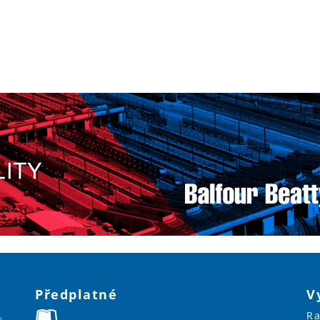
Předplatné
V
Ra
u