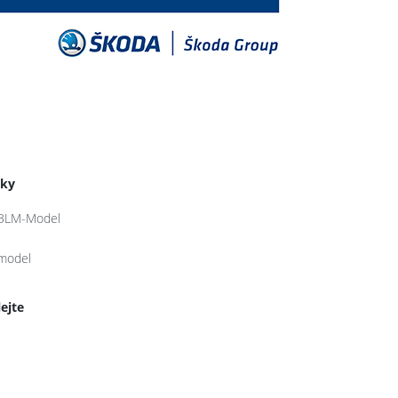
tky
BLM-Model
model
lejte