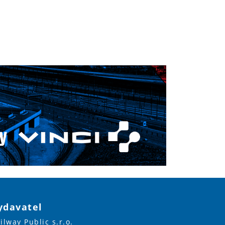
ydavatel
ilway Public s.r.o.