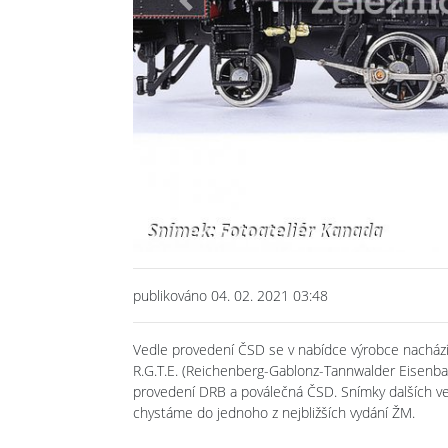
Previous
publikováno 04. 02. 2021 03:48
Vedle provedení ČSD se v nabídce výrobce nachází 
R.G.T.E. (Reichenberg-Gablonz-Tannwalder Eisenbahn
provedení DRB a poválečná ČSD. Snímky dalších ve
chystáme do jednoho z nejbližších vydání ŽM.