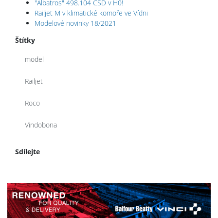
"Albatros" 498.104 ČSD v H0!
Railjet M v klimatické komoře ve Vídni
Modelové novinky 18/2021
Štítky
model
Railjet
Roco
Vindobona
Sdílejte