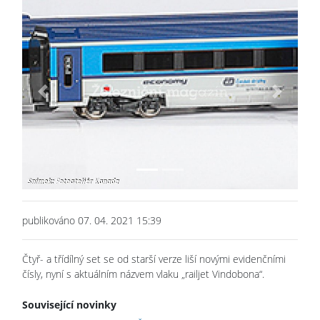
Previous
Next
publikováno 07. 04. 2021 15:39
Čtyř- a třídílný set se od starší verze liší novými evidenčními
čísly, nyní s aktuálním názvem vlaku „railjet Vindobona“.
Související novinky