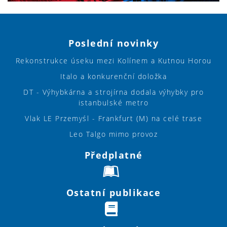
Poslední novinky
Rekonstrukce úseku mezi Kolínem a Kutnou Horou
Italo a konkurenční doložka
DT - Výhybkárna a strojírna dodala výhybky pro
istanbulské metro
Vlak LE Przemyśl - Frankfurt (M) na celé trase
Leo Talgo mimo provoz
Předplatné
Ostatní publikace