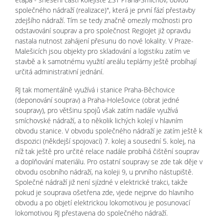
společného nádraží (realizace)", která je první fází přestavby
zdejšího nádraží. Tím se tedy značně omezily možnosti pro
odstavování souprav a pro společnost RegioJet již opravdu
nastala nutnost zahájení přesunu do nové lokality. V Praze-
Malešicích jsou objekty pro skladování a logistiku zatím ve
stavbě a k samotnému využití areálu teplárny ještě probíhají
určitá administrativní jednání.
RJ tak momentálně využívá i stanice Praha-Běchovice
(deponování souprav) a Praha-Holešovice (obrat jedné
soupravy), pro většinu spojů však zatím nadále využívá
smíchovské nádraží, a to několik lichých kolejí v hlavním
obvodu stanice. V obvodu společného nádraží je zatím ještě k
dispozici (někdejší spojovací) 7. kolej a sousední 5. kolej, na
níž tak ještě pro určité relace nadále probíhá čištění souprav
a doplňování materiálu. Pro ostatní soupravy se zde tak děje v
obvodu osobního nádraží, na koleji 9, u prvního nástupiště.
Společné nádraží již není sjízdné v elektrické trakci, takže
pokud je souprava ošetřena zde, vjede nejprve do hlavního
obvodu a po objetí elektrickou lokomotivou je posunovací
lokomotivou RJ přestavena do společného nádraží.