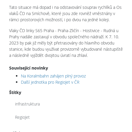
Tato situace má dopad i na odstavování souprav rychlíků a Os
vlaků ČD na Smíchově, které jsou zde rovněž vměstnány v
rámci prostorových možností, i po dvou na jedné koleji.
Vlaky ČD linky S65 Praha - Praha-Zličín - Hostivice - Rudná u
Prahy nadále zastavují v obvodu společného nádraží. K 7. 10.
2023 by pak již měly být přetrasovány do hlavního obvodu
stanice, kde budou využívat provizorně vybudované nástupiště
a následně vyjíždět dvojitou úvratí na zhlaví.
Související novinky
Na Koralmbahn zahájen plný provoz
Další jednotka pro RegioJet v ČR
Štítky
infrastruktura
RegioJet