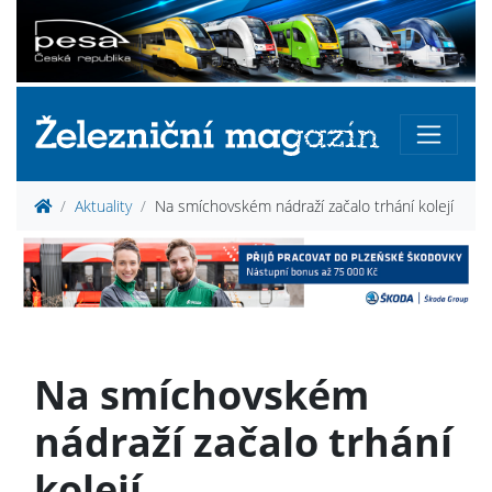
Aktuality
Na smíchovském nádraží začalo trhání kolejí
Na smíchovském
nádraží začalo trhání
kolejí