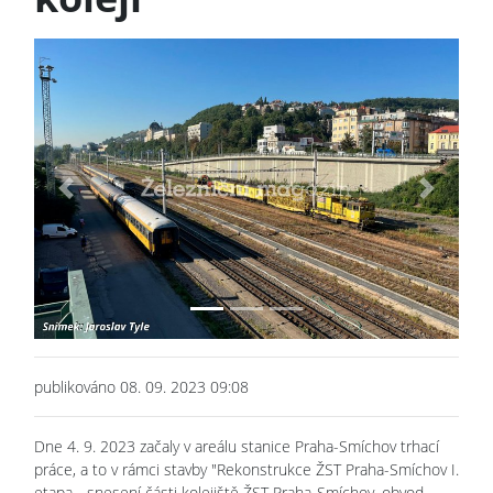
Previous
Next
publikováno 08. 09. 2023 09:08
Dne 4. 9. 2023 začaly v areálu stanice Praha-Smíchov trhací
práce, a to v rámci stavby "Rekonstrukce ŽST Praha-Smíchov I.
etapa - snesení části kolejiště ŽST Praha-Smíchov, obvod