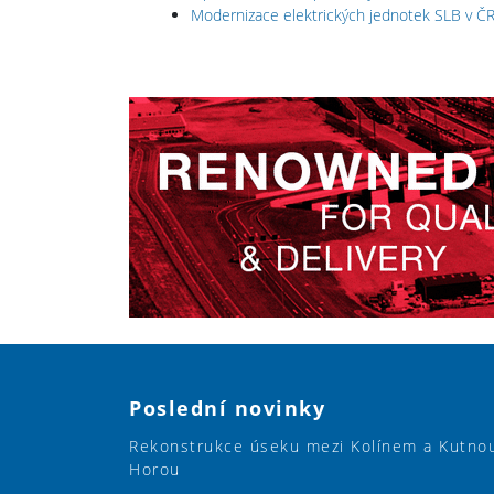
Modernizace elektrických jednotek SLB v Č
Poslední novinky
Rekonstrukce úseku mezi Kolínem a Kutno
Horou