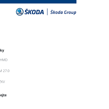
tky
JHMD
M 27.0
ZKV
lejte