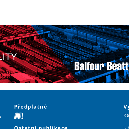
R
Předplatné
V
Ra
u
Ostatní publikace
K 