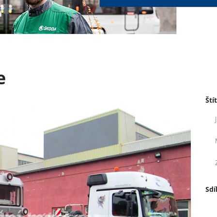
e
Ští
Sdí