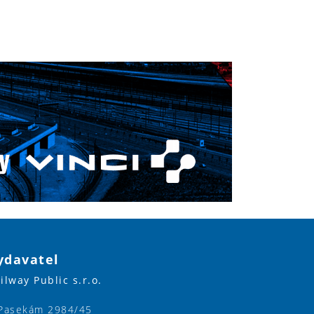
ydavatel
ilway Public s.r.o.
Pasekám 2984/45