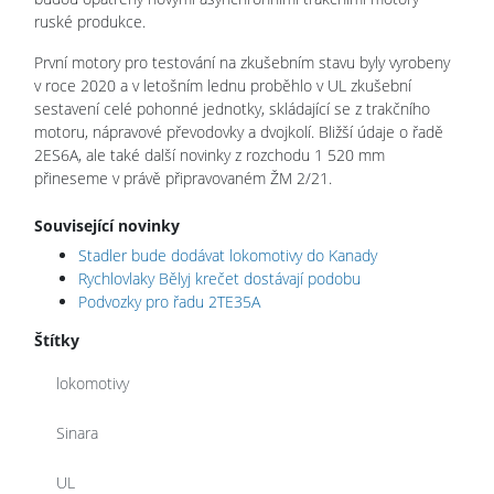
ruské produkce.
První motory pro testování na zkušebním stavu byly vyrobeny
v roce 2020 a v letošním lednu proběhlo v UL zkušební
sestavení celé pohonné jednotky, skládající se z trakčního
motoru, nápravové převodovky a dvojkolí. Bližší údaje o řadě
2ES6A, ale také další novinky z rozchodu 1 520 mm
přineseme v právě připravovaném ŽM 2/21.
Související novinky
Stadler bude dodávat lokomotivy do Kanady
Rychlovlaky Bělyj krečet dostávají podobu
Podvozky pro řadu 2TE35A
Štítky
lokomotivy
Sinara
UL