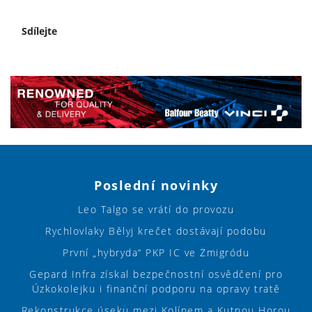
Sdílejte
Poslední novinky
Leo Talgo se vrátí do provozu
Rychlovlaky Bělyj krečet dostávají podobu
První „hybryda“ PKP IC ve Żmigródu
Gepard Infra získal bezpečnostní osvědčení pro
Úzkokolejku i finanční podporu na opravy tratě
Rekonstrukce úseku mezi Kolínem a Kutnou Horou