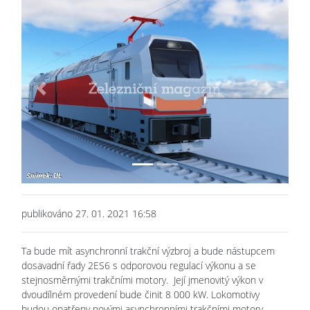
Previous
Next
publikováno 27. 01. 2021 16:58
Ta bude mít asynchronní trakční výzbroj a bude nástupcem
dosavadní řady 2ES6 s odporovou regulací výkonu a se
stejnosměrnými trakčními motory. Její jmenovitý výkon v
dvoudílném provedení bude činit 8 000 kW. Lokomotivy
budou opatřeny novými asynchronními trakčními motory