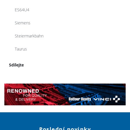
ES64U4
Siemens
Steiermarkbahn
Taurus
Sdílejte
Poslední novinky