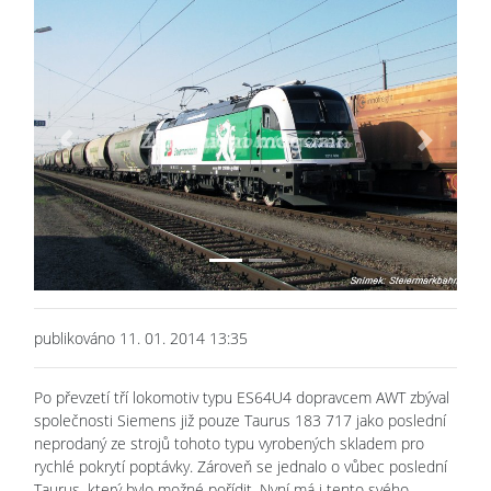
Previous
Next
publikováno 11. 01. 2014 13:35
Po převzetí tří lokomotiv typu ES64U4 dopravcem AWT zbýval
společnosti Siemens již pouze Taurus 183 717 jako poslední
neprodaný ze strojů tohoto typu vyrobených skladem pro
rychlé pokrytí poptávky. Zároveň se jednalo o vůbec poslední
Taurus, který bylo možné pořídit. Nyní má i tento svého