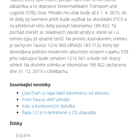
zákazníka, a to dopravce Steiermarkbahn Transport und
Logistik (STB), Graz. Předán mu však bude až k 1. 4. 2015, do
té doby jej Siemens ještě bude využívat ke zkouškám ETCS a
na překlenutí této doby poskytl lokomotivu 189 822. Ta
pochází rovněž ze skladových zásob výrobce, které se i u
tohoto typu již výrazně tenčí. Na prvním, ilustrativním, snímku
je zachycen Taurus 1216 960 (dřívější 183 712), který byl
donedávna jediným moderním výkonným strojem v parku STB.
Jeho nástupce bude označen 1216 961 a bude mít stejný
vzhled. Na druhém snímku je lokomotiva 189 822 zachycena
dne 31. 12. 2013 v Übelbachu.
Související novinky
LokoTrain si najal další lokomotivu od Akiemu
První Taurus AWT předán
Italo a konkurenční doložka
Řada 1216.9 definitivně u ČD dojezdila
Štítky
ES64F4