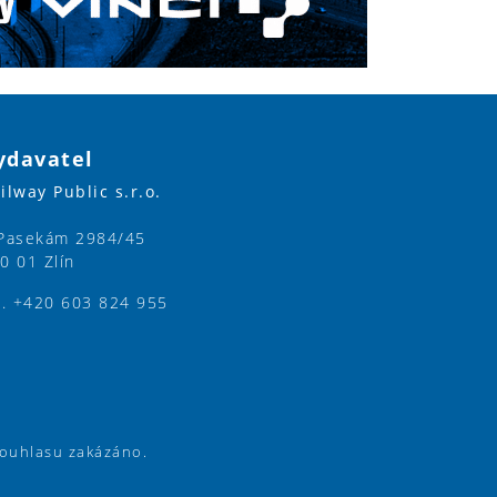
ydavatel
ilway Public s.r.o.
Pasekám 2984/45
0 01 Zlín
l. +420 603 824 955
souhlasu zakázáno.