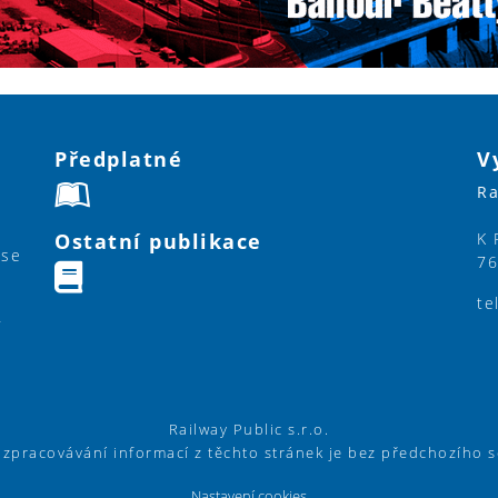
Předplatné
V
Ra
Ostatní publikace
K 
ase
76
te
y
Railway Public s.r.o.
í zpracovávání informací z těchto stránek je bez předchozího 
Nastavení cookies