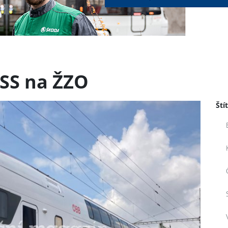
ISS na ŽZO
Ští