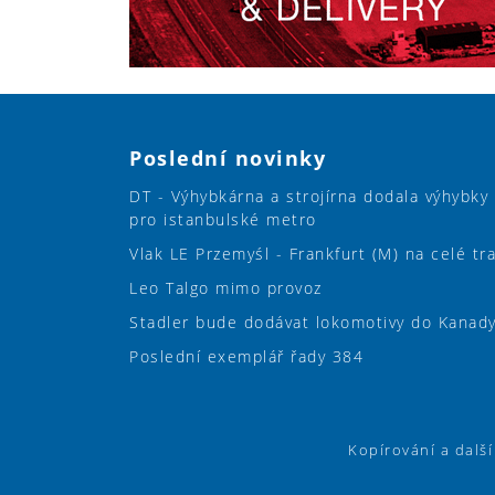
Poslední novinky
DT - Výhybkárna a strojírna dodala výhybky
pro istanbulské metro
Vlak LE Przemyśl - Frankfurt (M) na celé tr
Leo Talgo mimo provoz
Stadler bude dodávat lokomotivy do Kanad
Poslední exemplář řady 384
Kopírování a dalš