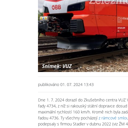
publikováno 01. 07. 2024 13:43
Dne 1. 7. 2024 dorazil do Zkušebního centra VUZ 
řady 4734, z níž si rakouský státní dopravce dosud
maximální rychlostí 160 km/h. Kromě nich byla zad
řadou 4736. Ty všechny pocházejí
z rámcové smlou
podepsaly s firmou Stadler v dubnu 2022 (viz ŽM 4/