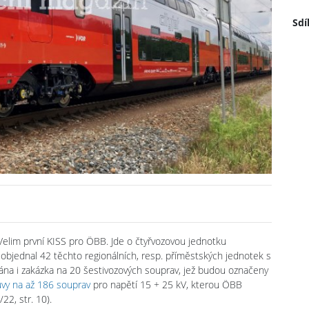
Sdí
Velim první KISS pro ÖBB. Jde o čtyřvozovou jednotku
 objednal 42 těchto regionálních, resp. příměstských jednotek s
ána i zakázka na 20 šestivozových souprav, jež budou označeny
vy na až 186 souprav
pro napětí 15 + 25 kV, kterou ÖBB
22, str. 10).