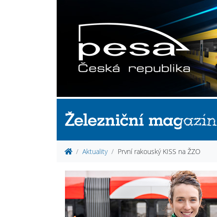
Aktuality
První rakouský KISS na ŽZO