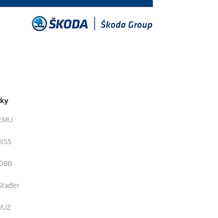
tky
EMU
KISS
ÖBB
Stadler
VUZ