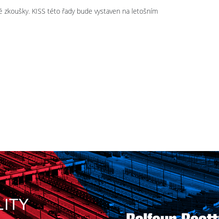
 zkoušky. KISS této řady bude vystaven na letošním