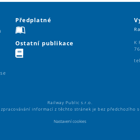
Předplatné
V
Ra
u
Ostatní publikace
K 
76
te
ase
Railway Public s.r.o.
í zpracovávání informací z těchto stránek je bez předchozího 
Nastavení cookies