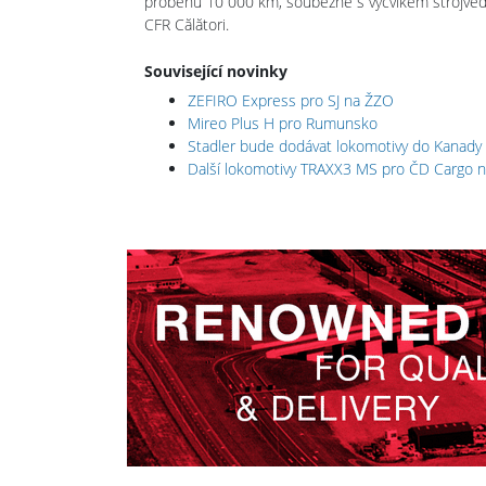
proběhu 10 000 km, souběžně s výcvikem strojved
CFR Călători.
Související novinky
ZEFIRO Express pro SJ na ŽZO
Mireo Plus H pro Rumunsko
Stadler bude dodávat lokomotivy do Kanady
Další lokomotivy TRAXX3 MS pro ČD Cargo n