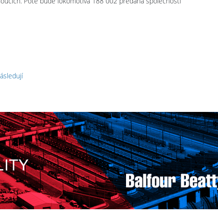
oucích. Poté bude lokomotiva 188 002 předána společnosti
ásledují