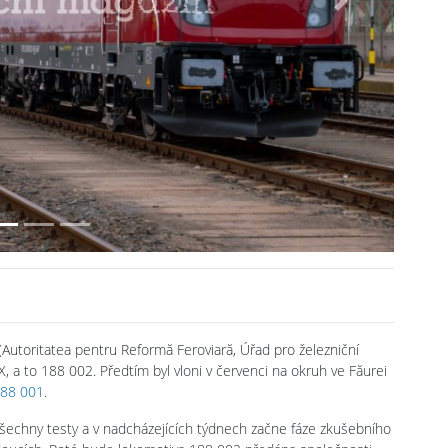
Next
Autoritatea pentru Reformă Feroviară, Úřad pro železniční
 a to 188 002. Předtím byl vloni v červenci na okruh ve Făurei
188 001
.
 všechny testy a v nadcházejících týdnech začne fáze zkušebního