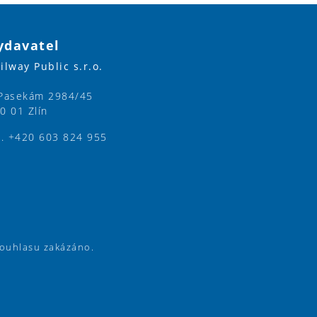
ydavatel
ilway Public s.r.o.
Pasekám 2984/45
0 01 Zlín
l. +420 603 824 955
souhlasu zakázáno.