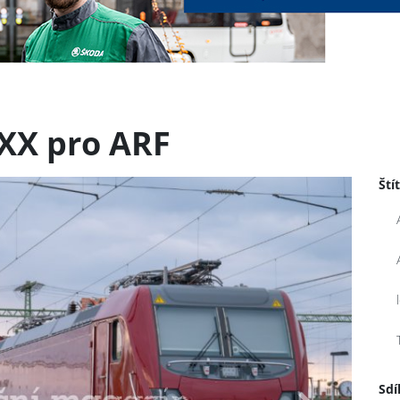
AXX pro ARF
Ští
Sdí