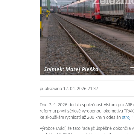
Previous
publikováno 12. 04. 2026 21:37
Dne 7. 4. 2026 dodala společnost Alstom pro ARF (
reformu) první sériově vyrobenou lokomotivu TRAXX,
ke zkouškám rychlostí až 200 km/h odeslán
stroj 
Výrobce uvádí, že tato řada již úspěšně dokončila