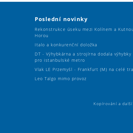
Poslední novinky
Rekonstrukce úseku mezi Kolínem a Kutno
Horou
Italo a konkurenční doložka
DT - Výhybkárna a strojírna dodala výhybky
pro istanbulské metro
Vlak LE Przemyśl - Frankfurt (M) na celé tr
Leo Talgo mimo provoz
Kopírování a dalš