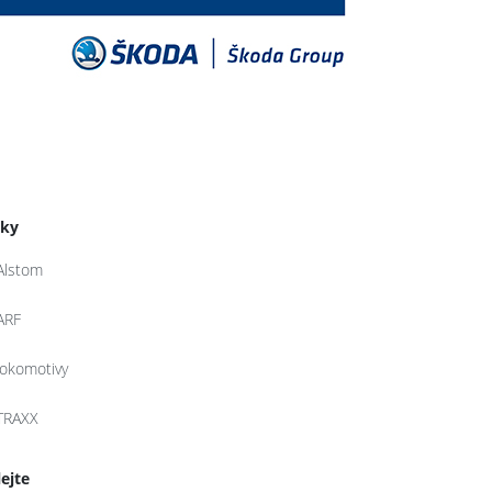
tky
Alstom
ARF
lokomotivy
TRAXX
lejte