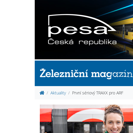
Aktuality
První sériový TRAXX pro ARF