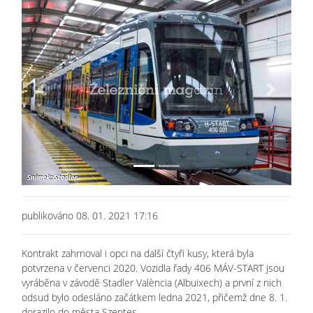
Previous
Next
publikováno 08. 01. 2021 17:16
Kontrakt zahrnoval i opci na další čtyři kusy, která byla
potvrzena v červenci 2020. Vozidla řady 406 MÁV-START jsou
vyráběna v závodě Stadler València (Albuixech) a první z nich
odsud bylo odesláno začátkem ledna 2021, přičemž dne 8. 1.
dorazilo do města Szentes.