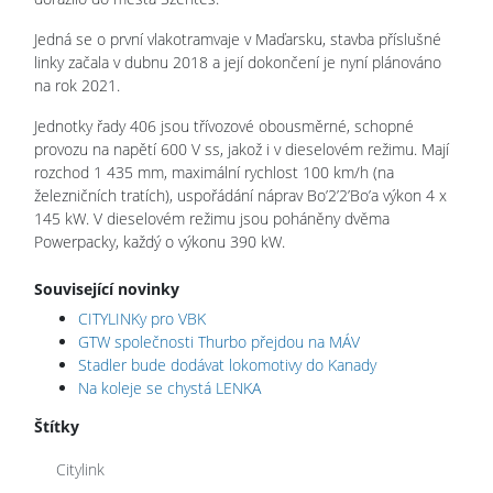
Jedná se o první vlakotramvaje v Maďarsku, stavba příslušné
linky začala v dubnu 2018 a její dokončení je nyní plánováno
na rok 2021.
Jednotky řady 406 jsou třívozové obousměrné, schopné
provozu na napětí 600 V ss, jakož i v dieselovém režimu. Mají
rozchod 1 435 mm, maximální rychlost 100 km/h (na
železničních tratích), uspořádání náprav Bo’2’2’Bo’a výkon 4 x
145 kW. V dieselovém režimu jsou poháněny dvěma
Powerpacky, každý o výkonu 390 kW.
Související novinky
CITYLINKy pro VBK
GTW společnosti Thurbo přejdou na MÁV
Stadler bude dodávat lokomotivy do Kanady
Na koleje se chystá LENKA
Štítky
Citylink