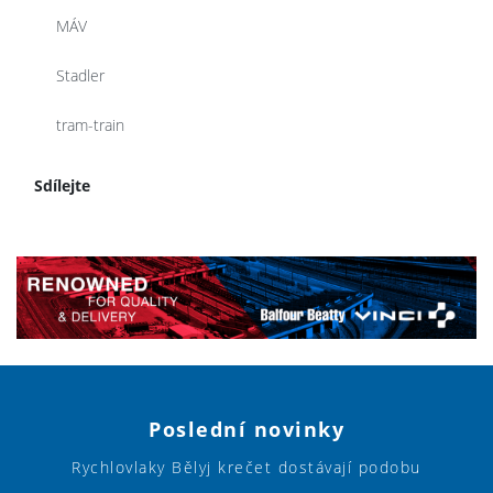
MÁV
Stadler
tram-train
Sdílejte
Poslední novinky
Rychlovlaky Bělyj krečet dostávají podobu