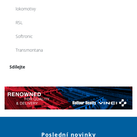
lokomotivy
RSL
Softronic
Transmontana
Sdílejte
Poslední novinky