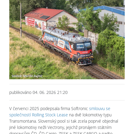
publikováno 04. 06. 2026 21:20
V červenci 2025 podepsala firma Softronic
smlouvu se
společností Rolling Stock Lease
na dvě lokomotivy typu
Transmontana. Slovenský pool si tak zcela poprvé objednal
jiné lokomotivy nežli Vectrony, jejichž pronájem státním
dopravcům ČD, ČD Cargo, ZSSK a ZSSK CARGO a nadto