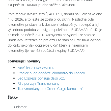
skupině BUDAMAR je jeho stěžejní aktivitou.
První z nové dvojice strojů, 480 092, dorazil na Slovensko dne
1. 6. 2026, a to ještě se zcela bílou skříní. Následně byla
lokomotiva přistavena k dosazení celoplošných polepů a její
výslednou podobu v designu společnosti BUDAMAR přibližuje
snímek, na němž je 4. 6. zachycena na výjezdu ze stanice
Bratislava-Petržalka při přejezdu ze stanice Bratislava východ
do Rajky jako vlak dopravce CRW, který je nájemcem
lokomotivy (je rovněž součástí skupiny BUDAMAR).
Související novinky
Nová linka LKW WALTER
Stadler bude dodávat lokomotivy do Kanady
Leo Express pořizuje další vozy
RSL pořizuje Transmontany
Transmontany pro Green Cargo kompletní
Štítky
Budamar