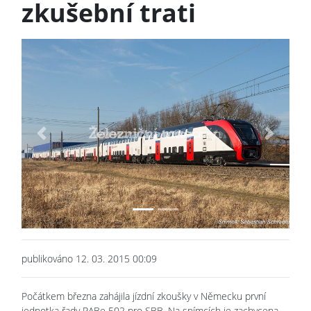
zkušební trati
Previous
Next
publikováno 12. 03. 2015 00:09
Počátkem března zahájila jízdní zkoušky v Německu první
jednotka řady RABe 502 pro SBB. Na snímcích je zachycena