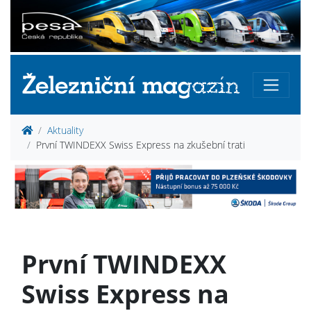
Aktuality
První TWINDEXX Swiss Express na zkušební trati
První TWINDEXX
Swiss Express na