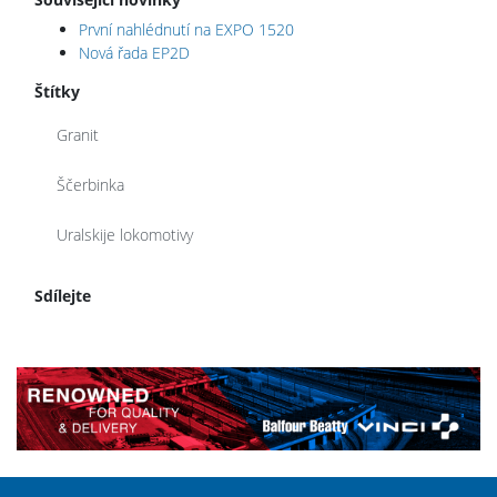
První nahlédnutí na EXPO 1520
Nová řada EP2D
Štítky
Granit
Ščerbinka
Uralskije lokomotivy
Sdílejte