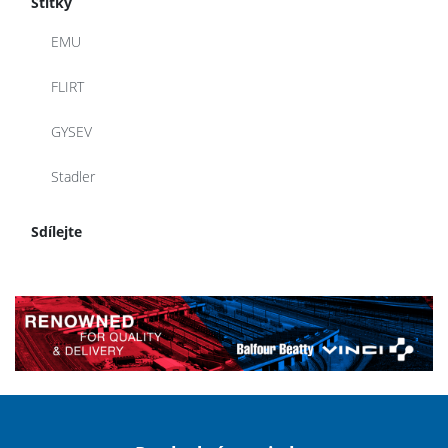
Štítky
EMU
FLIRT
GYSEV
Stadler
Sdílejte