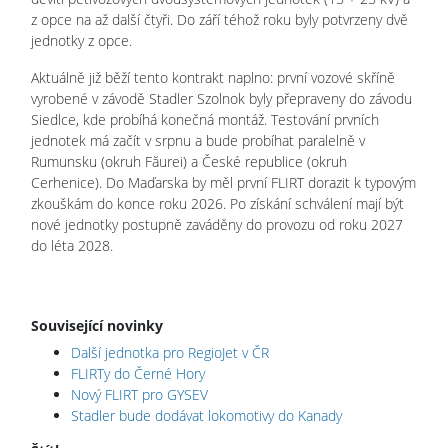
z opce na až další čtyři. Do září téhož roku byly potvrzeny dvě
jednotky z opce.
Aktuálně již běží tento kontrakt naplno: první vozové skříně
vyrobené v závodě Stadler Szolnok byly přepraveny do závodu
Siedlce, kde probíhá konečná montáž. Testování prvních
jednotek má začít v srpnu a bude probíhat paralelně v
Rumunsku (okruh Făurei) a České republice (okruh
Cerhenice). Do Maďarska by měl první FLIRT dorazit k typovým
zkouškám do konce roku 2026. Po získání schválení mají být
nové jednotky postupně zaváděny do provozu od roku 2027
do léta 2028.
Související novinky
Další jednotka pro RegioJet v ČR
FLIRTy do Černé Hory
Nový FLIRT pro GYSEV
Stadler bude dodávat lokomotivy do Kanady