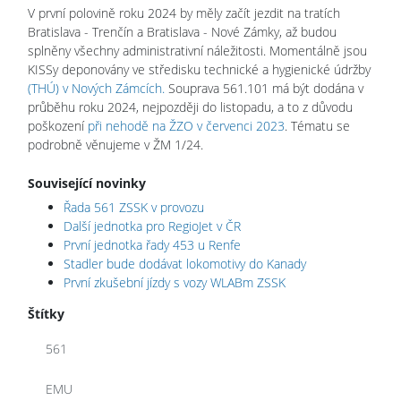
V první polovině roku 2024 by měly začít jezdit na tratích
Bratislava - Trenčín a Bratislava - Nové Zámky, až budou
splněny všechny administrativní náležitosti. Momentálně jsou
KISSy deponovány ve středisku technické a hygienické údržby
(THÚ) v Nových Zámcích.
Souprava 561.101 má být dodána v
průběhu roku 2024, nejpozději do listopadu, a to z důvodu
poškození
při nehodě na ŽZO v červenci 2023
. Tématu se
podrobně věnujeme v ŽM 1/24.
Související novinky
Řada 561 ZSSK v provozu
Další jednotka pro RegioJet v ČR
První jednotka řady 453 u Renfe
Stadler bude dodávat lokomotivy do Kanady
První zkušební jízdy s vozy WLABm ZSSK
Štítky
561
EMU