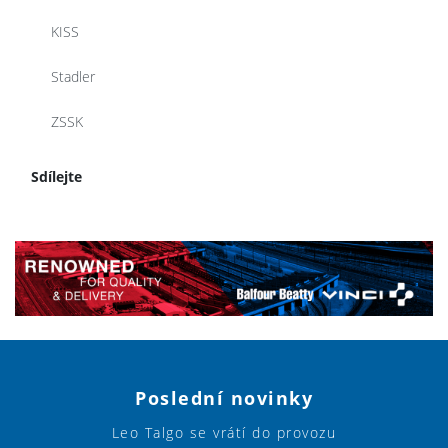
KISS
Stadler
ZSSK
Sdílejte
Poslední novinky
Leo Talgo se vrátí do provozu