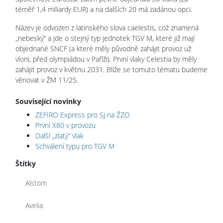
téměř 1,4 miliardy EUR) a na dalších 20 má zadánou opci.
Název je odvozen z latinského slova caelestis, což znamená
„nebeský“ a jde o stejný typ jednotek TGV M, které již mají
objednané SNCF (a které měly původně zahájit provoz už
vloni, před olympiádou v Paříži). První vlaky Celestia by měly
zahájit provoz v květnu 2031. Blíže se tomuto tématu budeme
věnovat v ŽM 11/25.
Související novinky
ZEFIRO Express pro SJ na ŽZO
První X80 v provozu
Další „zlatý“ vlak
Schválení typu pro TGV M
Štítky
Alstom
Avelia