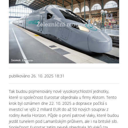
publikováno 26. 10. 2025 18:31
Tak budou pojmenovány nové vysokorychlostní jednotky,
které si společnost Eurostar objednala u firmy Alstom. Tento
krok byl oznámen dne 22. 10. 2025 a dopravce počítá s
investicí ve výši 2 miliard EUR do až 50 nových souprav z
rodiny Avelia Horizon. Půjde o první patrové vlaky, které budou
jezdit tunelem pod Lamanšským průlivem, ale i na britské síti.
Společnost Eurostar zatím pevně objednala 30 vlaků (za