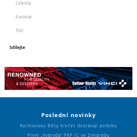
Celestia
Eurostar
TGV
Sdílejte
Poslední novinky
Rychlovlaky Bělyj krečet dostávají podobu
První „hybryda“ PKP IC ve Żmigródu