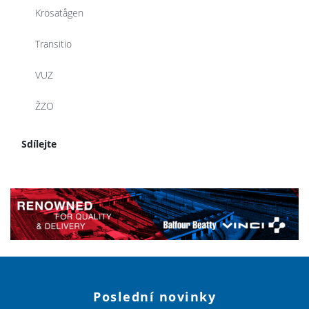
Krösatågen
Transitio
VUZ
ŽZO
Sdílejte
Poslední novinky