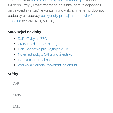
zkušební jízdy. „Krösa“ znamená brusinka (čemuž odpovídá i
barva vozidla) a „tåg“ je výrazem pro vlak. Zmíněnému dopravci
budou tyto soupravy
poskytnuty pronajímatelem vlaků
Transitio
(viz ŽM 4/21, str. 10).
Související novinky
Další Civity na ŽZO
Civity Nordic pro Krösatågen
Další jednotka pro RegioJet v ČR
Nové jednotky z CAFu pro Švédsko
EUROLIGHT Dual na ŽZO
Vodíková Coradia Polyvalent na okruhu
Štítky
CAF
Civity
EMU