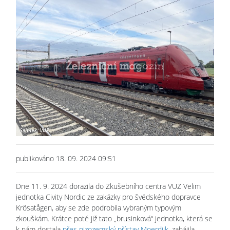
publikováno 18. 09. 2024 09:51
Dne 11. 9. 2024 dorazila do Zkušebního centra VUZ Velim
jednotka Civity Nordic ze zakázky pro švédského dopravce
Krösatågen, aby se zde podrobila vybraným typovým
zkouškám. Krátce poté již tato „brusinková“ jednotka, která se
k nám dostala
přes nizozemský přístav Moerdijk
, zahájila