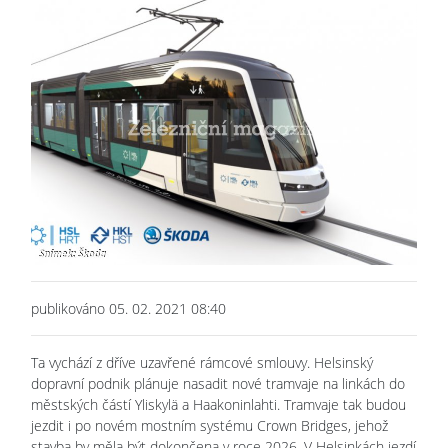
publikováno 05. 02. 2021 08:40
Ta vychází z dříve uzavřené rámcové smlouvy. Helsinský
dopravní podnik plánuje nasadit nové tramvaje na linkách do
městských částí Yliskylä a Haakoninlahti. Tramvaje tak budou
jezdit i po novém mostním systému Crown Bridges, jehož
stavba by měla být dokončena v roce 2026. V Helsinkách jezdí