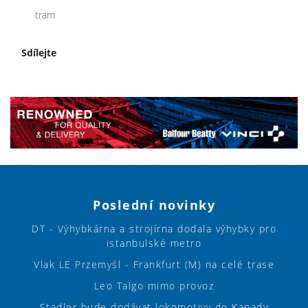
tram
Sdílejte
Poslední novinky
DT - Výhybkárna a strojírna dodala výhybky pro
istanbulské metro
Vlak LE Przemyśl - Frankfurt (M) na celé trase
Leo Talgo mimo provoz
Stadler bude dodávat lokomotivy do Kanady