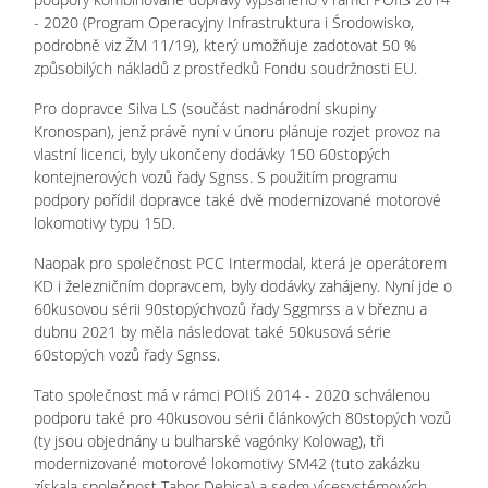
- 2020 (Program Operacyjny Infrastruktura i Środowisko,
podrobně viz ŽM 11/19), který umožňuje zadotovat 50 %
způsobilých nákladů z prostředků Fondu soudržnosti EU.
Pro dopravce Silva LS (součást nadnárodní skupiny
Kronospan), jenž právě nyní v únoru plánuje rozjet provoz na
vlastní licenci, byly ukončeny dodávky 150 60stopých
kontejnerových vozů řady Sgnss. S použitím programu
podpory pořídil dopravce také dvě modernizované motorové
lokomotivy typu 15D.
Naopak pro společnost PCC Intermodal, která je operátorem
KD i železničním dopravcem, byly dodávky zahájeny. Nyní jde o
60kusovou sérii 90stopýchvozů řady Sggmrss a v březnu a
dubnu 2021 by měla následovat také 50kusová série
60stopých vozů řady Sgnss.
Tato společnost má v rámci POIiŚ 2014 - 2020 schválenou
podporu také pro 40kusovou sérii článkových 80stopých vozů
(ty jsou objednány u bulharské vagónky Kolowag), tři
modernizované motorové lokomotivy SM42 (tuto zakázku
získala společnost Tabor Dębica) a sedm vícesystémových