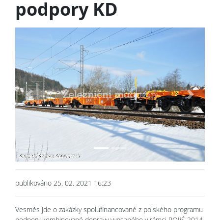
podpory KD
Previous
Next
publikováno 25. 02. 2021 16:23
Vesměs jde o zakázky spolufinancované z polského programu
podpory kombinované dopravy vypsaného v rámci POIiŚ 2014