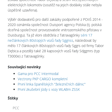
elektrických lokomotiv (soutěž na jejich dodávky stále nebyla
úspěšně uzavřena).
Výběr dodavatelů pro další zakázky podpořené z POIiŚ 2014 -
2020 oznámila společnost Duisport agency Polska (tj. polská
dceřiná společnost provozovatele vnitrozemského přístavu v
Duisburgu). Ta již vloni obdržela z Tatravagónky
sérii 17
nečlánkových 80stopých vozů řady Sggnss
, následovat by
mělo 17 článkových 80stopých vozů řady Sggrs od firmy Tabor
Dębica a později také 28 kapsových vozů řady Sdggmrs (typ
T3000e) z Tatravagónky.
Související novinky
Gama pro PCC Intermodal
Vectrony PKP CARGO kompletní
První linka španělských "železničních dálnic"
První zkušební jízdy s vozy WLABm ZSSK
Štítky
PCC