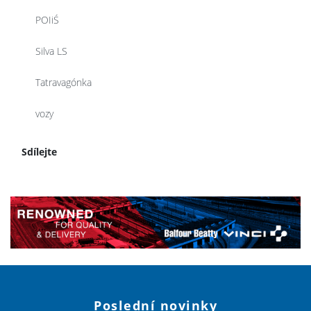
POIiŚ
Silva LS
Tatravagónka
vozy
Sdílejte
Poslední novinky