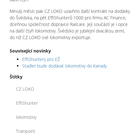
Minulý měsíc pak CZ LOKO uzavřelo další kontrakt na dodávky
do Švédska, na pět EffiShunterů 1000 pro firmu AC Finance,
dceřinou společnost dopravce Railcare. Její součástí je i opce
na další čtyři lokomotivy. Švédsko je jubilejní dvacátou zemí,
do níž CZ LOKO své lokomotivy exportuje.
Související novinky
EffiShuntery pro EŽ
Stadler bude dodávat lokomotivy do Kanady
Štítky
CZ LOKO
EffiShunter
lokomotivy
Trainpoint