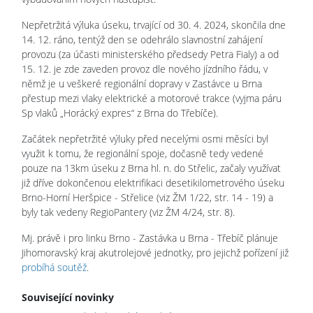
Nepřetržitá výluka úseku, trvající od 30. 4. 2024, skončila dne
14. 12. ráno, tentýž den se odehrálo slavnostní zahájení
provozu (za účasti ministerského předsedy Petra Fialy) a od
15. 12. je zde zaveden provoz dle nového jízdního řádu, v
němž je u veškeré regionální dopravy v Zastávce u Brna
přestup mezi vlaky elektrické a motorové trakce (vyjma páru
Sp vlaků „Horácký expres“ z Brna do Třebíče).
Začátek nepřetržité výluky před necelými osmi měsíci byl
využit k tomu, že regionální spoje, dočasně tedy vedené
pouze na 13km úseku z Brna hl. n. do Střelic, začaly využívat
již dříve dokončenou elektrifikaci desetikilometrového úseku
Brno-Horní Heršpice - Střelice (viz ŽM 1/22, str. 14 - 19) a
byly tak vedeny RegioPantery (viz ŽM 4/24, str. 8).
Mj. právě i pro linku Brno - Zastávka u Brna - Třebíč plánuje
Jihomoravský kraj akutrolejové jednotky, pro jejichž pořízení již
probíhá soutěž
.
Související novinky