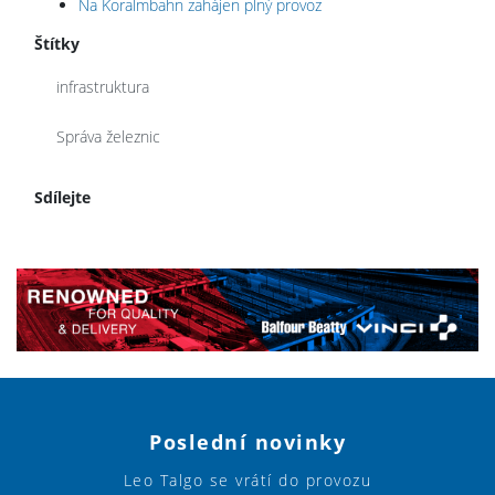
Na Koralmbahn zahájen plný provoz
Štítky
infrastruktura
Správa železnic
Sdílejte
Poslední novinky
Leo Talgo se vrátí do provozu