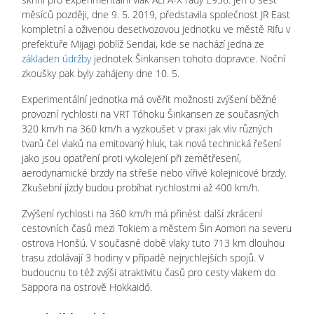
měsíců později, dne 9. 5. 2019, představila společnost JR East
kompletní a oživenou desetivozovou jednotku ve městě Rifu v
prefektuře Mijagi poblíž Sendai, kde se nachází jedna ze
základen údržby
jednotek Šinkansen tohoto dopravce. Noční
zkoušky pak byly zahájeny dne 10. 5.
Experimentální jednotka má ověřit možnosti zvýšení běžné
provozní rychlosti na VRT Tóhoku Šinkansen ze současných
320 km/h na 360 km/h a vyzkoušet v praxi jak vliv různých
tvarů čel vlaků na emitovaný hluk, tak nová technická řešení
jako jsou opatření proti vykolejení při zemětřesení,
aerodynamické brzdy na střeše nebo vířivé kolejnicové brzdy.
Zkušební jízdy budou probíhat rychlostmi až 400 km/h.
Zvýšení rychlosti na 360 km/h má přinést další zkrácení
cestovních časů mezi Tokiem a městem Šin Aomori na severu
ostrova Honšú. V současné době vlaky tuto 713 km dlouhou
trasu zdolávají 3 hodiny v případě nejrychlejších spojů. V
budoucnu to též zvýši atraktivitu časů pro cesty vlakem do
Sappora na ostrově Hokkaidó.