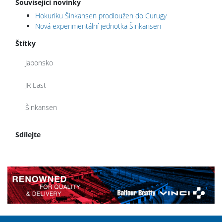
Související novinky
Hokuriku Šinkansen prodloužen do Curugy
Nová experimentální jednotka Šinkansen
Štítky
Japonsko
JR East
Šinkansen
Sdílejte