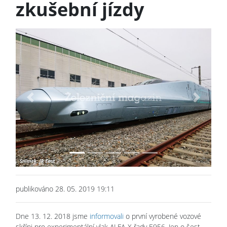
zkušební jízdy
Previous
Next
publikováno 28. 05. 2019 19:11
Dne 13. 12. 2018 jsme
informovali
o první vyrobené vozové
skříni pro experimentální vlak ALFA-X řady E956. Jen o šest