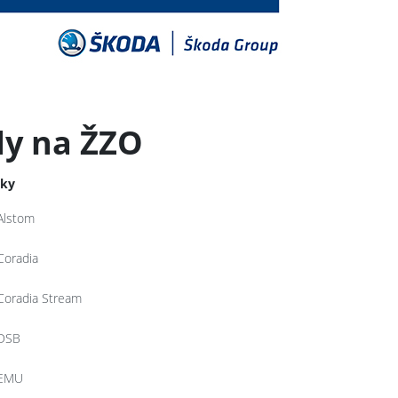
dy na ŽZO
tky
Alstom
Coradia
Coradia Stream
DSB
EMU