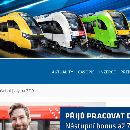
AKTUALITY
ČASOPIS
INZERCE
PŘE
ušební jízdy na ŽZO