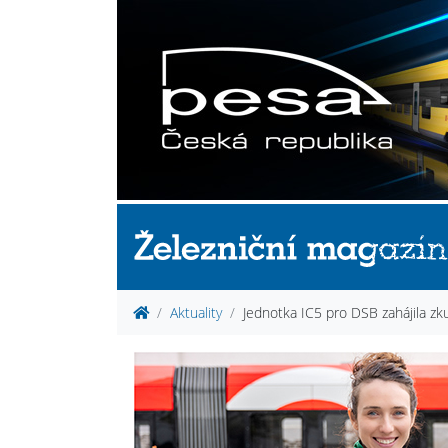
Aktuality
Jednotka IC5 pro DSB zahájila zk