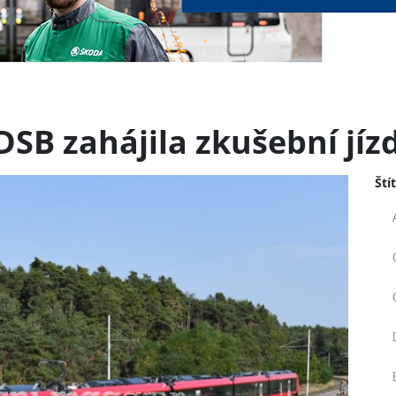
DSB zahájila zkušební jíz
Ští