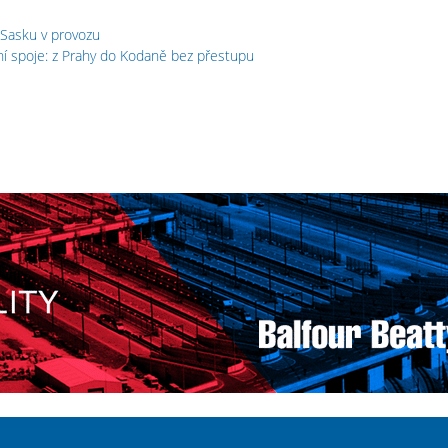
 Sasku v provozu
ční spoje: z Prahy do Kodaně bez přestupu