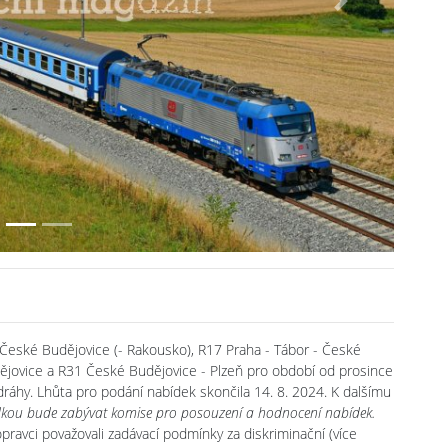
Next
 České Budějovice (- Rakousko), R17 Praha - Tábor - České
jovice a R31 České Budějovice - Plzeň pro období od prosince
ráhy. Lhůta pro podání nabídek skončila 14. 8. 2024. K dalšímu
dkou bude zabývat komise pro posouzení a hodnocení nabídek.
dopravci považovali zadávací podmínky za diskriminační (více