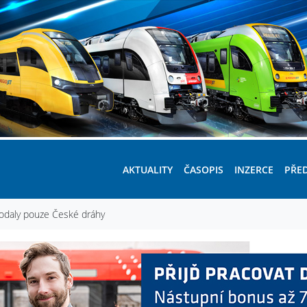
AKTUALITY
ČASOPIS
INZERCE
PŘE
podaly pouze České dráhy