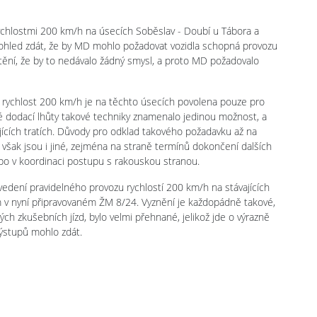
ychlostmi 200 km/h na úsecích Soběslav - Doubí u Tábora a
ohled zdát, že by MD mohlo požadovat vozidla schopná provozu
ištění, že by to nedávalo žádný smysl, a proto MD požadovalo
e rychlost 200 km/h je na těchto úsecích povolena pouze pro
é dodací lhůty takové techniky znamenalo jedinou možnost, a
jících tratích. Důvody pro odklad takového požadavku až na
však jsou i jiné, zejména na straně termínů dokončení dalších
nebo v koordinaci postupu s rakouskou stranou.
vedení pravidelného provozu rychlostí 200 km/h na stávajících
 v nyní připravovaném ŽM 8/24. Vyznění je každopádně takové,
ých zkušebních jízd, bylo velmi přehnané, jelikož jde o výrazně
 výstupů mohlo zdát.