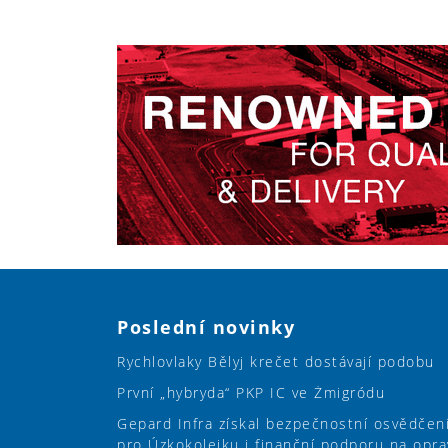
Poslední novinky
Rychlovlaky Bělyj krečet dostávají podobu
První „hybryda“ PKP IC ve Żmigródu
Gepard Infra získal bezpečnostní osvědčen
pro Úzkokolejku i finanční podporu na opra