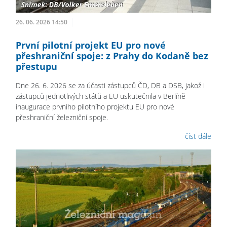
26. 06. 2026 14:50
První pilotní projekt EU pro nové
přeshraniční spoje: z Prahy do Kodaně bez
přestupu
Dne 26. 6. 2026 se za účasti zástupců ČD, DB a DSB, jakož i
zástupců jednotlivých států a EU uskutečnila v Berlíně
inaugurace prvního pilotního projektu EU pro nové
přeshraniční železniční spoje.
číst dále