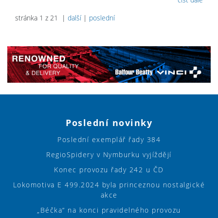
stránka 1 z 21 |
další
|
poslední
Poslední novinky
Poslední exemplář řady 384
RegioSpidery v Nymburku vyjíždějí
Konec provozu řady 242 u ČD
Lokomotiva E 499.2024 byla princeznou nostalgické
akce
„Béčka“ na konci pravidelného provozu