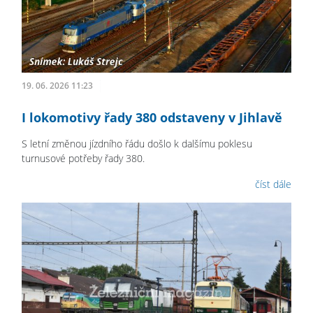
19. 06. 2026 11:23
I lokomotivy řady 380 odstaveny v Jihlavě
S letní změnou jízdního řádu došlo k dalšímu poklesu
turnusové potřeby řady 380.
číst dále