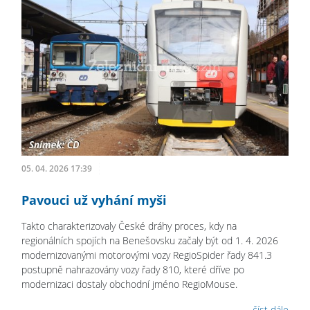
05. 04. 2026 17:39
Pavouci už vyhání myši
Takto charakterizovaly České dráhy proces, kdy na
regionálních spojích na Benešovsku začaly být od 1. 4. 2026
modernizovanými motorovými vozy RegioSpider řady 841.3
postupně nahrazovány vozy řady 810, které dříve po
modernizaci dostaly obchodní jméno RegioMouse.
číst dále