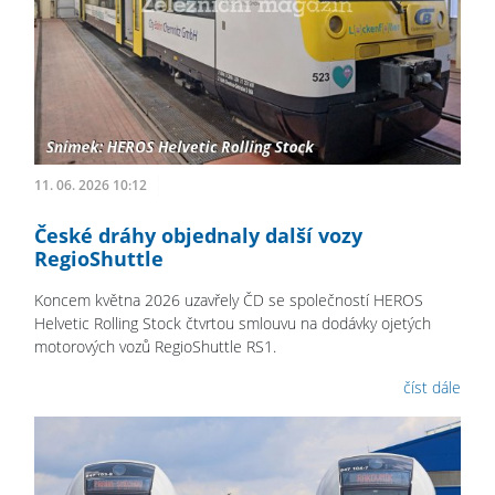
11. 06. 2026 10:12
České dráhy objednaly další vozy
RegioShuttle
Koncem května 2026 uzavřely ČD se společností HEROS
Helvetic Rolling Stock čtvrtou smlouvu na dodávky ojetých
motorových vozů RegioShuttle RS1.
číst dále