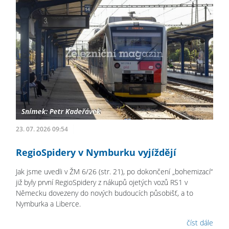
23. 07. 2026 09:54
RegioSpidery v Nymburku vyjíždějí
Jak jsme uvedli v ŽM 6/26 (str. 21), po dokončení „bohemizací“
již byly první RegioSpidery z nákupů ojetých vozů RS1 v
Německu dovezeny do nových budoucích působišť, a to
Nymburka a Liberce.
číst dále