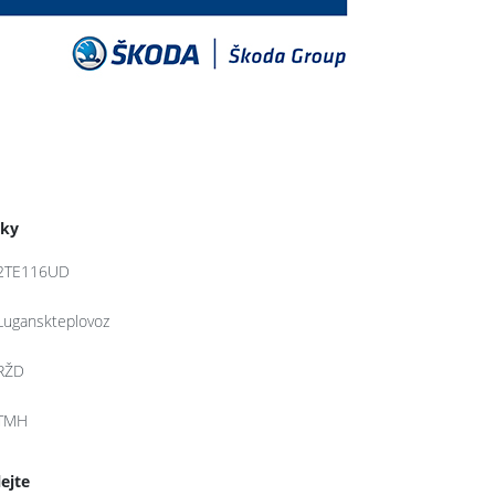
tky
2TE116UD
Luganskteplovoz
RŽD
TMH
lejte