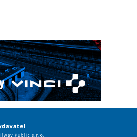
ydavatel
ilway Public s.r.o.