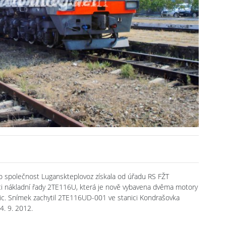
o společnost Luganskteplovoz získala od úřadu RS FŽT
ci nákladní řady 2TE116U, která je nově vybavena dvěma motory
ic. Snímek zachytil 2TE116UD-001 ve stanici Kondrašovka
4. 9. 2012.