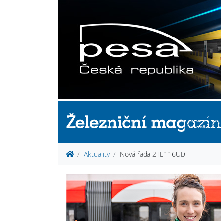
Aktuality
Nová řada 2TE116UD