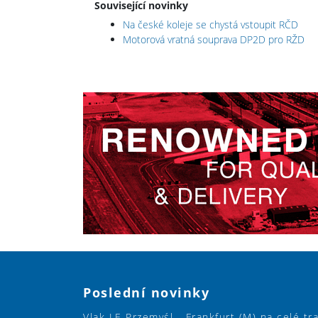
Související novinky
Na české koleje se chystá vstoupit RČD
Motorová vratná souprava DP2D pro RŽD
Poslední novinky
Vlak LE Przemyśl - Frankfurt (M) na celé tr