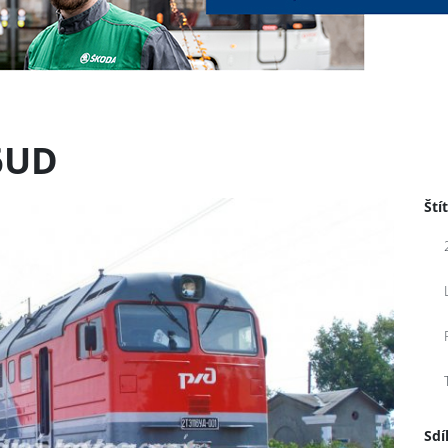
6UD
Ští
Sdí