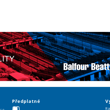
Předplatné
V
Ra
ase