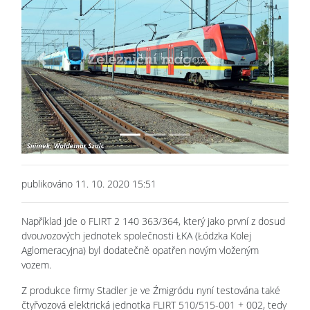
Previous
Next
publikováno 11. 10. 2020 15:51
Například jde o FLIRT 2 140 363/364, který jako první z dosud
dvouvozových jednotek společnosti ŁKA (Łódzka Kolej
Aglomeracyjna) byl dodatečně opatřen novým vloženým
vozem.
Z produkce firmy Stadler je ve Źmigródu nyní testována také
čtyřvozová elektrická jednotka FLIRT 510/515-001 + 002, tedy