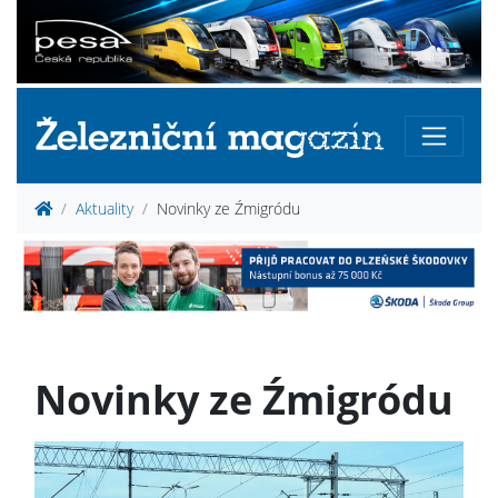
Aktuality
Novinky ze Źmigródu
Novinky ze Źmigródu