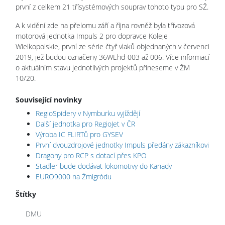
první z celkem 21 třísystémových souprav tohoto typu pro SŽ.
A k vidění zde na přelomu září a října rovněž byla třívozová
motorová jednotka Impuls 2 pro dopravce Koleje
Wielkopolskie, první ze série čtyř vlaků objednaných v červenci
2019, jež budou označeny 36WEhd-003 až 006. Více informací
o aktuálním stavu jednotlivých projektů přineseme v ŽM
10/20.
Související novinky
RegioSpidery v Nymburku vyjíždějí
Další jednotka pro RegioJet v ČR
Výroba IC FLIRTů pro GYSEV
První dvouzdrojové jednotky Impuls předány zákazníkovi
Dragony pro RCP s dotací přes KPO
Stadler bude dodávat lokomotivy do Kanady
EURO9000 na Żmigródu
Štítky
DMU