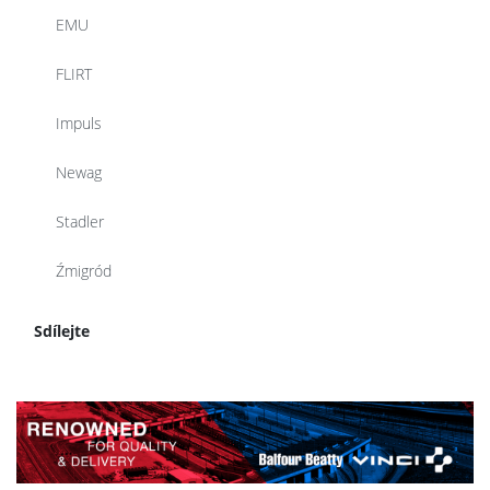
EMU
FLIRT
Impuls
Newag
Stadler
Źmigród
Sdílejte