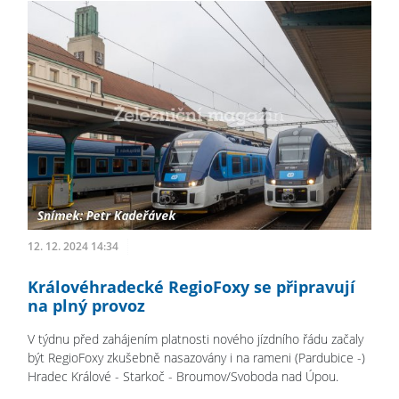
12. 12. 2024 14:34
Královéhradecké RegioFoxy se připravují
na plný provoz
V týdnu před zahájením platnosti nového jízdního řádu začaly
být RegioFoxy zkušebně nasazovány i na rameni (Pardubice -)
Hradec Králové - Starkoč - Broumov/Svoboda nad Úpou.