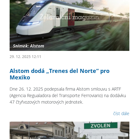
29. 12. 2025 12:11
Alstom dodá „Trenes del Norte“ pro
Mexiko
Dne 26. 12. 2025 podepsala firma Alstom smlouvu s ARTF
(Agencia Regualadora del Transporte Ferroviario) na dodávku
47 čtyřvozových motorových jednotek.
číst dále