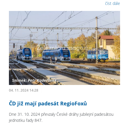
číst dále
04. 11. 2024 14:28
ČD již mají padesát RegioFoxů
Dne 31. 10. 2024 převzaly České dráhy jubilejní padesátou
jednotku řady 847.