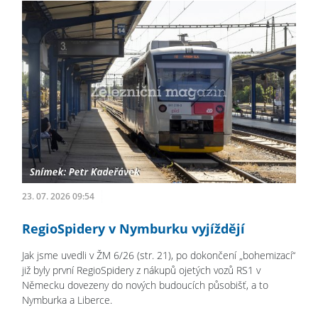
23. 07. 2026 09:54
RegioSpidery v Nymburku vyjíždějí
Jak jsme uvedli v ŽM 6/26 (str. 21), po dokončení „bohemizací“
již byly první RegioSpidery z nákupů ojetých vozů RS1 v
Německu dovezeny do nových budoucích působišť, a to
Nymburka a Liberce.