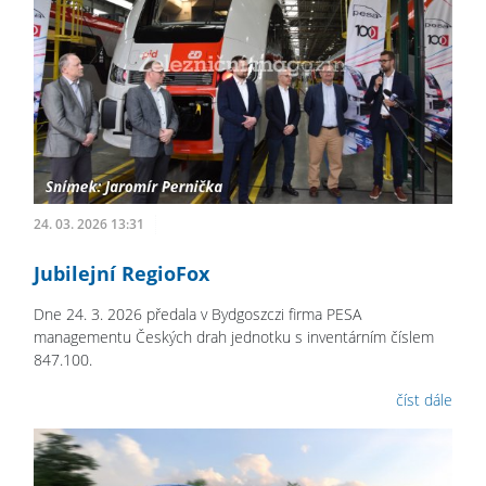
24. 03. 2026 13:31
Jubilejní RegioFox
Dne 24. 3. 2026 předala v Bydgoszczi firma PESA
managementu Českých drah jednotku s inventárním číslem
847.100.
číst dále