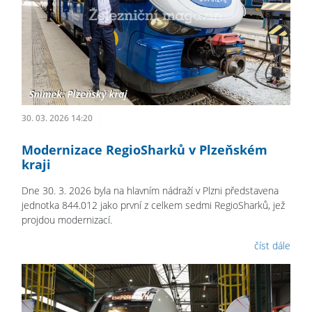
30. 03. 2026 14:20
Modernizace RegioSharků v Plzeňském
kraji
Dne 30. 3. 2026 byla na hlavním nádraží v Plzni představena
jednotka 844.012 jako první z celkem sedmi RegioSharků, jež
projdou modernizací.
číst dále