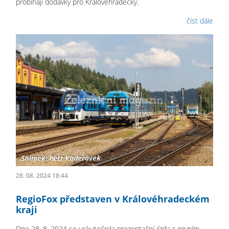
probíhají dodávky pro Královéhradecký.
číst dále
28. 08. 2024 18:44
RegioFox představen v Královéhradeckém
kraji
Dne 28. 8. 2024 se uskutečnila prezentační jízda s prvním