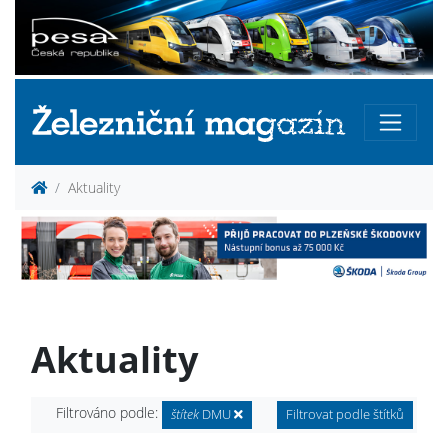
Aktuality
Aktuality
Filtrováno podle:
štítek
DMU
Filtrovat podle štítků