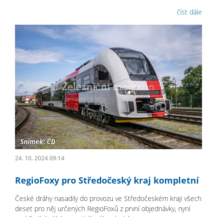
číst dále
24. 10. 2024 09:14
RegioFoxy pro Středočeský kraj kompletní
České dráhy nasadily do provozu ve Středočeském kraji všech
deset pro něj určených RegioFoxů z první objednávky, nyní