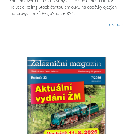
Koncem května 2026 uzavřely ČD se společností HEROS
Helvetic Rolling Stock čtvrtou smlouvu na dodávky ojetých
motorových vozů RegioShuttle RS1.
číst dále