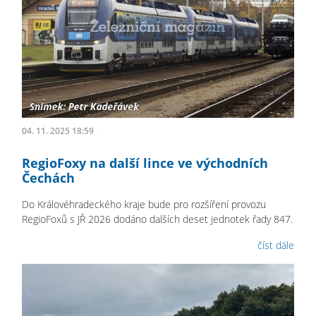
04. 11. 2025 18:59
RegioFoxy na další lince ve východních
Čechách
Do Královéhradeckého kraje bude pro rozšíření provozu
RegioFoxů s JŘ 2026 dodáno dalších deset jednotek řady 847.
číst dále