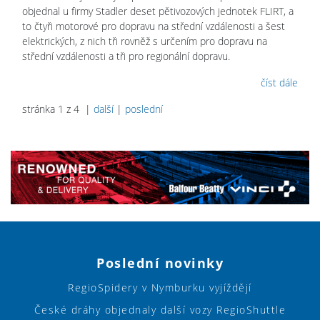
objednal u firmy Stadler deset pětivozových jednotek FLIRT, a
to čtyři motorové pro dopravu na střední vzdálenosti a šest
elektrických, z nich tři rovněž s určením pro dopravu na
střední vzdálenosti a tři pro regionální dopravu.
číst dále
stránka 1 z 4 |
další
|
poslední
Poslední novinky
RegioSpidery v Nymburku vyjíždějí
České dráhy objednaly další vozy RegioShuttle