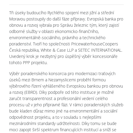
Tři úseky budoucího Rychlého spojení mezi jižní a střední
Moravou postoupily do další fáze přípravy. Evropská banka pro
obnovu a rozvoj vybrala pro Správu železnic tým, který zajistí
odborné služby v oblasti ekonomicko-finančního,
environmentálně-sociálního, právního a technického
poradenství. Tvoří ho společnosti PricewaterhouseCoopers
Česká republika, White & Case LLP a SETEC INTERNATIONAL.
Uvedený krok je nezbytný pro úspěšný výběr koncesionáře
tohoto PPP projektu.
Výběr poradenského konsorcia pro modernizaci traťových
úseků mezi Brnem a Nezamyslicemi proběhl formou
výběrového řízení vyhlášeného Evropskou bankou pro obnovu
a rozvoj (EBRD). Díky podpoře od této instituce je možné
zaručit transparentnost a profesionální vedení celého
procesu už v jeho přípravné fázi. V rámci poradenských služeb
bude kladen důraz mimo jiné na environmentální a sociální
odpovědnost projektu, a to v souladu s nejlepšími
mezinárodními standardy udržitelnosti. Díky tomu se bude
moci zapojit širší spektrum financujících institucí a sníží se