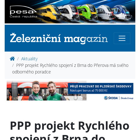
Aktuality
PPP projekt Rychlého spojení z Brna do Přerova má svého
odborného poradce
PPP projekt Rychlého
spojení z Brna do