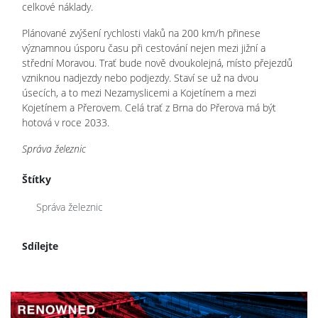
celkové náklady.
Plánované zvýšení rychlosti vlaků na 200 km/h přinese
významnou úsporu času při cestování nejen mezi jižní a
střední Moravou. Trať bude nově dvoukolejná, místo přejezdů
vzniknou nadjezdy nebo podjezdy. Staví se už na dvou
úsecích, a to mezi Nezamyslicemi a Kojetínem a mezi
Kojetínem a Přerovem. Celá trať z Brna do Přerova má být
hotová v roce 2033.
Správa železnic
Štítky
Správa železnic
Sdílejte