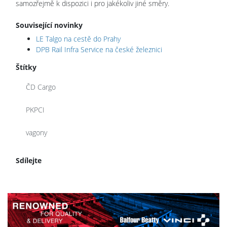
samozřejmě k dispozici i pro jakékoliv jiné směry.
Související novinky
LE Talgo na cestě do Prahy
DPB Rail Infra Service na české železnici
Štítky
ČD Cargo
PKPCI
vagony
Sdílejte