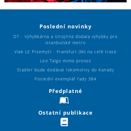
Poslední novinky
DT - Výhybkárna a strojírna dodala výhybky pro
istanbulské metro
Vlak LE Przemyśl - Frankfurt (M) na celé trase
Leo Talgo mimo provoz
Stadler bude dodávat lokomotivy do Kanady
Poslední exemplář řady 384
Předplatné
Ostatní publikace