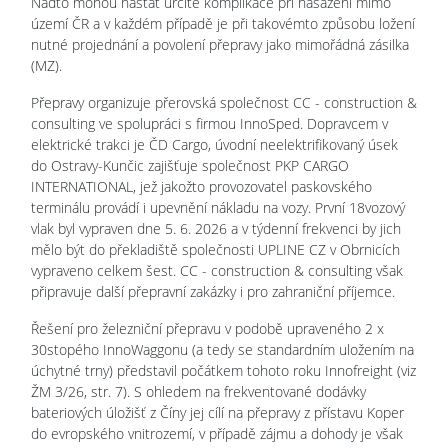
Nadto mohou nastat určité komplikace při nasazení mimo
území ČR a v každém případě je při takovémto způsobu ložení
nutné projednání a povolení přepravy jako mimořádná zásilka
(MZ).
Přepravy organizuje přerovská společnost CC - construction &
consulting ve spolupráci s firmou InnoSped. Dopravcem v
elektrické trakci je ČD Cargo, úvodní neelektrifikovaný úsek
do Ostravy-Kunčic zajišťuje společnost PKP CARGO
INTERNATIONAL, jež jakožto provozovatel paskovského
terminálu provádí i upevnění nákladu na vozy. První 18vozový
vlak byl vypraven dne 5. 6. 2026 a v týdenní frekvenci by jich
mělo být do překladiště společnosti UPLINE CZ v Obrnicích
vypraveno celkem šest. CC - construction & consulting však
připravuje další přepravní zakázky i pro zahraniční příjemce.
Řešení pro železniční přepravu v podobě upraveného 2 x
30stopého InnoWaggonu (a tedy se standardním uložením na
úchytné trny) představil počátkem tohoto roku Innofreight (viz
ŽM 3/26, str. 7). S ohledem na frekventované dodávky
bateriových úložišť z Číny jej cílí na přepravy z přístavu Koper
do evropského vnitrozemí, v případě zájmu a dohody je však