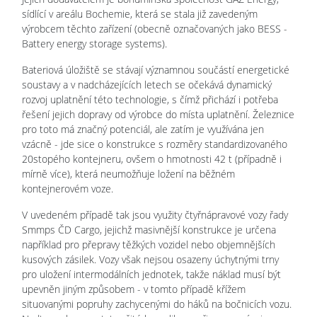
sídlící v areálu Bochemie, která se stala již zavedeným
výrobcem těchto zařízení (obecně označovaných jako BESS -
Battery energy storage systems).
Bateriová úložiště se stávají významnou součástí energetické
soustavy a v nadcházejících letech se očekává dynamický
rozvoj uplatnění této technologie, s čímž přichází i potřeba
řešení jejich dopravy od výrobce do místa uplatnění. Železnice
pro toto má značný potenciál, ale zatím je využívána jen
vzácně - jde sice o konstrukce s rozměry standardizovaného
20stopého kontejneru, ovšem o hmotnosti 42 t (případně i
mírně více), která neumožňuje ložení na běžném
kontejnerovém voze.
V uvedeném případě tak jsou využity čtyřnápravové vozy řady
Smmps ČD Cargo, jejichž masivnější konstrukce je určena
například pro přepravy těžkých vozidel nebo objemnějších
kusových zásilek. Vozy však nejsou osazeny úchytnými trny
pro uložení intermodálních jednotek, takže náklad musí být
upevněn jiným způsobem - v tomto případě křížem
situovanými popruhy zachycenými do háků na bočnicích vozu.