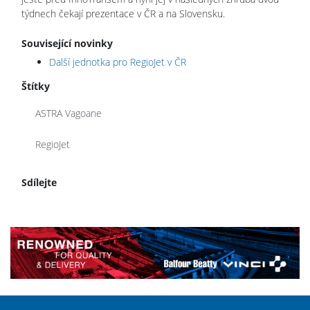
týdnech čekají prezentace v ČR a na Slovensku.
Související novinky
Další jednotka pro RegioJet v ČR
Štítky
ASTRA Vagoane
RegioJet
Sdílejte