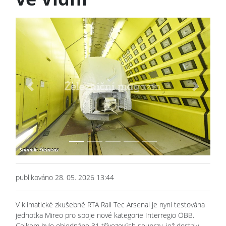
Previous
Next
publikováno 28. 05. 2026 13:44
V klimatické zkušebně RTA Rail Tec Arsenal je nyní testována
jednotka Mireo pro spoje nové kategorie Interregio ÖBB.
Celkem bylo objednáno 31 třívozových souprav, jež dostaly