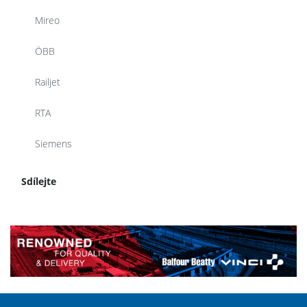
Mireo
ÖBB
Railjet
RTA
Siemens
Sdílejte