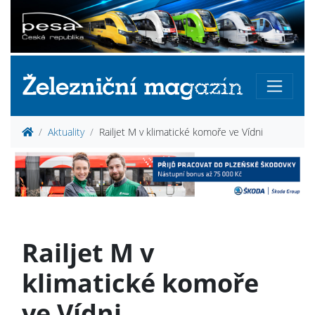
Aktuality
Railjet M v klimatické komoře ve Vídni
Railjet M v
klimatické komoře
ve Vídni