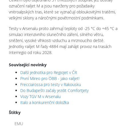
označení railjet M a jsou navrženy pro požadavky
vnitroalpských tras, které se vyznačují obloukovitými tratěmi,
velkými sklony a náročnými povětrnostní podmínkami.
Testy v Arsenalu proto zahrnují teploty od -25 °C do +45 °C a
simulaci intenzivního slunečního záření, silného větru,
sněžení, vysoké vlhkosti vzduchu a mrznoucího deště.
Jednotky railjet M řady 4884 mají zahájit provoz na trasách
Interregio od roku 2028.
Související novinky
Další jednotka pro RegioJet v ČR
První Mireo pro ÖBB - jako railjet!
Frecciarossa pro testy v Rakousku
Do Budapešti začaly jezdit ComfortJety
Vozy TGV M v Arsenalu
Italo a konkurenční doložka
Štítky
EMU