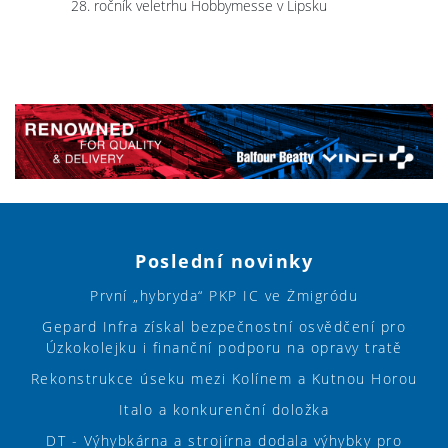
28. ročník veletrhu Hobbymesse v Lipsku
Poslední novinky
První „hybryda“ PKP IC ve Żmigródu
Gepard Infra získal bezpečnostní osvědčení pro
Úzkokolejku i finanční podporu na opravy tratě
Rekonstrukce úseku mezi Kolínem a Kutnou Horou
Italo a konkurenční doložka
DT - Výhybkárna a strojírna dodala výhybky pro