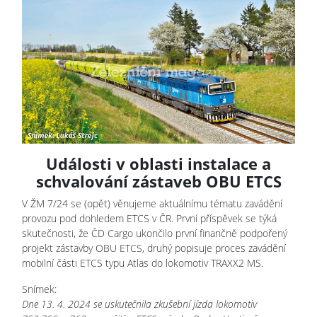
Události v oblasti instalace a
schvalování zástaveb OBU ETCS
V ŽM 7/24 se (opět) věnujeme aktuálnímu tématu zavádění
provozu pod dohledem ETCS v ČR. První příspěvek se týká
skutečnosti, že ČD Cargo ukončilo první finančně podpořený
projekt zástavby OBU ETCS, druhý popisuje proces zavádění
mobilní části ETCS typu Atlas do lokomotiv TRAXX2 MS.
Snímek:
Dne 13. 4. 2024 se uskutečnila zkušební jízda lokomotiv