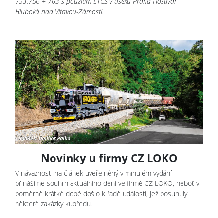
753.756 + 763 s použitím ETCS v úseku Praha-Hostivař -
Hluboká nad Vltavou-Zámostí.
Novinky u firmy CZ LOKO
V návaznosti na článek uveřejněný v minulém vydání
přinášíme souhrn aktuálního dění ve firmě CZ LOKO, neboť v
poměrně krátké době došlo k řadě událostí, jež posunuly
některé zakázky kupředu.