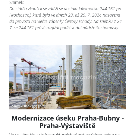
Snímek:
Do stádia zkoušek se zátěží se dostala lokomotiva 744.161 pro
Hrochostroj, která byla ve dnech 23. až 25. 7. 2024 nasazena
do provozu na vlečce Vápenky Čertovy schody. Na snímku z 24.
7. se 744.161 právě rozjíždí podél vodní nádrže Suchomasty.
Modernizace úseku Praha-Bubny -
Praha-Výstaviště
Ve velkém bloku infrastrukturních témat zavítáme nejen na