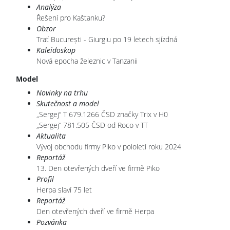
Analýza
Řešení pro Kaštanku?
Obzor
Trať București - Giurgiu po 19 letech sjízdná
Kaleidoskop
Nová epocha železnic v Tanzanii
Model
Novinky na trhu
Skutečnost a model
„Sergej“ T 679.1266 ČSD značky Trix v H0
„Sergej“ 781.505 ČSD od Roco v TT
Aktualita
Vývoj obchodu firmy Piko v pololetí roku 2024
Reportáž
13. Den otevřených dveří ve firmě Piko
Profil
Herpa slaví 75 let
Reportáž
Den otevřených dveří ve firmě Herpa
Pozvánka