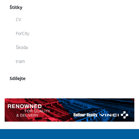
Štítky
CV
ForCity
Škoda
tram
Sdílejte