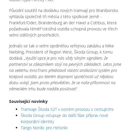
Původní soutěž na dodávku nových tramvají pro Braniborsko
vyhlásila společně tři města z této spolkové země -
Frankfurt/Oder, Brandenburg an der Havel a Cottbus, která
požadovala téměř totožná vozidla schopná provozu ve třech
velmi odlišných prostředích.
Jednalo se tak o velmi ojedinělou veřejnou zakázku a Mike
Niebling, President of Region West, Škoda Group, k tomu
dodává:
„Využití opce je pro nás vždy silným signálem, že
partnerství se zákazníkem stojí na pevných základech. Letos jsme
na veletrhu InnoTrans představili vlastní antikolizní systém pro
kolejová vozidla, po kterém dopravní společnosti už nějakou
dobu volají. Jsem proto přesvědčen, že se naše přítomnost na
německém trhu bude nadále posilovat“.
Související novinky
Tramvaje Škoda 52T v ostrém provozu s cestujícími
Škoda Group vstupuje do další fáze příprav nové
korporátní identity
Tango Nordic pro Helsinki