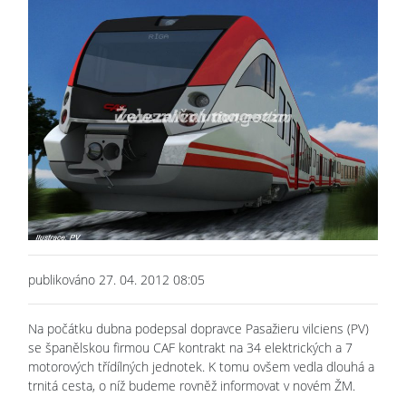
publikováno 27. 04. 2012 08:05
Na počátku dubna podepsal dopravce Pasažieru vilciens (PV)
se španělskou firmou CAF kontrakt na 34 elektrických a 7
motorových třídílných jednotek. K tomu ovšem vedla dlouhá a
trnitá cesta, o níž budeme rovněž informovat v novém ŽM.