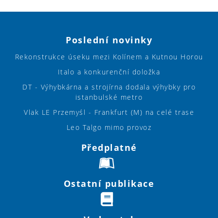
Poslední novinky
Rekonstrukce úseku mezi Kolínem a Kutnou Horou
Italo a konkurenční doložka
DT - Výhybkárna a strojírna dodala výhybky pro
istanbulské metro
Vlak LE Przemyśl - Frankfurt (M) na celé trase
Leo Talgo mimo provoz
Předplatné
Ostatní publikace