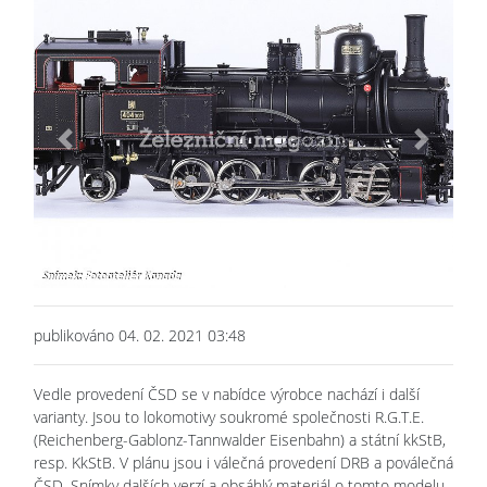
Previous
Next
publikováno 04. 02. 2021 03:48
Vedle provedení ČSD se v nabídce výrobce nachází i další
varianty. Jsou to lokomotivy soukromé společnosti R.G.T.E.
(Reichenberg-Gablonz-Tannwalder Eisenbahn) a státní kkStB,
resp. KkStB. V plánu jsou i válečná provedení DRB a poválečná
ČSD. Snímky dalších verzí a obsáhlý materiál o tomto modelu