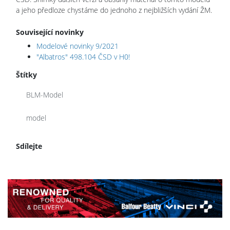
a jeho předloze chystáme do jednoho z nejbližších vydání ŽM.
Související novinky
Modelové novinky 9/2021
"Albatros" 498.104 ČSD v H0!
Štítky
BLM-Model
model
Sdílejte