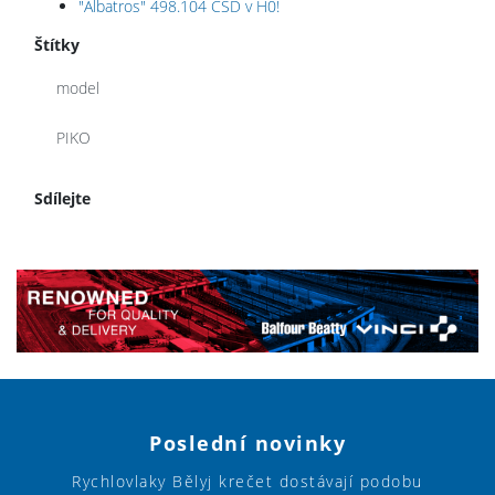
"Albatros" 498.104 ČSD v H0!
Štítky
model
PIKO
Sdílejte
Poslední novinky
Rychlovlaky Bělyj krečet dostávají podobu