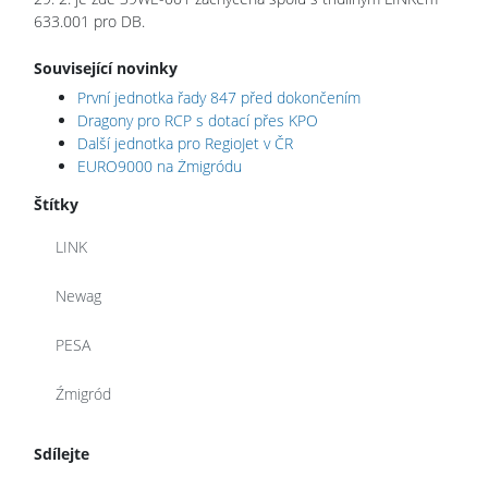
633.001 pro DB.
Související novinky
První jednotka řady 847 před dokončením
Dragony pro RCP s dotací přes KPO
Další jednotka pro RegioJet v ČR
EURO9000 na Żmigródu
Štítky
LINK
Newag
PESA
Źmigród
Sdílejte