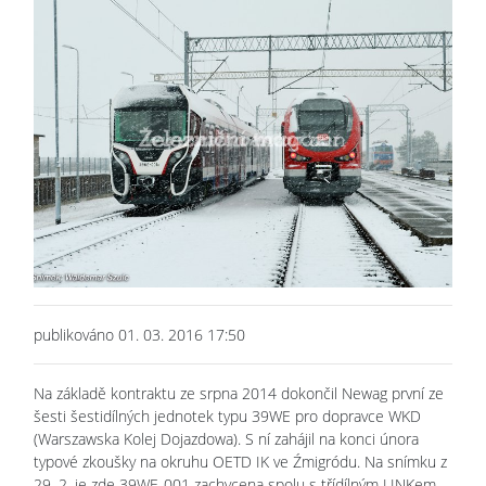
publikováno 01. 03. 2016 17:50
Na základě kontraktu ze srpna 2014 dokončil Newag první ze
šesti šestidílných jednotek typu 39WE pro dopravce WKD
(Warszawska Kolej Dojazdowa). S ní zahájil na konci února
typové zkoušky na okruhu OETD IK ve Źmigródu. Na snímku z
29. 2. je zde 39WE-001 zachycena spolu s třídílným LINKem