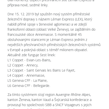
příprava nové, sedmé linky.
Dne 15. 12. 2019 byl spuštěn nový systém příměstské
železniční dopravy s názvem Léman Express (LEX), který
nabídl přímé spoje v ženevské aglomeraci a ve zdejší
frankofonní oblasti (oblast Velké Ženevy), se zajížděním do
francouzské obce Annemasse. S momentálně 45
obsluhovanými stanicemi je Léman Express jedním z
největších přeshraničních příměstských železničních systémů
v Evropě a pokrývá oblast s téměř milionem obyvatel.
Aktuálně zde funguje šest linek:
L1 Coppet - Evian-Les-Bains,
L2 Coppet - Annecy,
L3 Coppet - Saint Gervais les Bains Le Fayet,
L4 Coppet - Annemasse,
L5 Geneva CFF - La Plaine,
L6 Geneva CFF - Bellegarde.
Za tímto systémem stojí region Auvergne-Rhône-Alpes,
kanton Ženeva, kanton Vaud a Švýcarská konfederace a
provozují ho společnosti SBB a SNCF Voyageurs s jejich