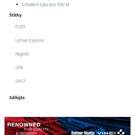
Schválení typu pro TGV M
Štítky
FLIRT
Léman Express
Régiolis
SBB
SNCF
Sdílejte