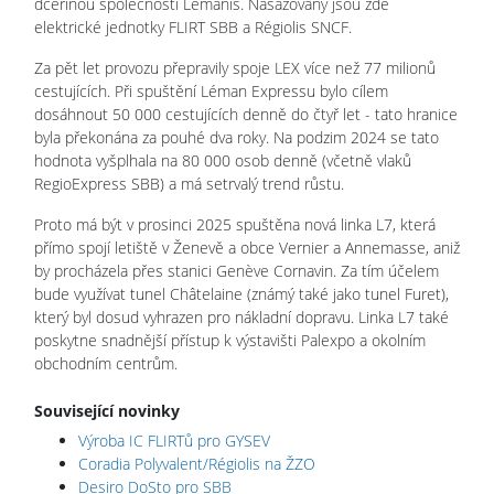
dceřinou společností Lémanis. Nasazovány jsou zde
elektrické jednotky FLIRT SBB a Régiolis SNCF.
Za pět let provozu přepravily spoje LEX více než 77 milionů
cestujících. Při spuštění Léman Expressu bylo cílem
dosáhnout 50 000 cestujících denně do čtyř let - tato hranice
byla překonána za pouhé dva roky. Na podzim 2024 se tato
hodnota vyšplhala na 80 000 osob denně (včetně vlaků
RegioExpress SBB) a má setrvalý trend růstu.
Proto má být v prosinci 2025 spuštěna nová linka L7, která
přímo spojí letiště v Ženevě a obce Vernier a Annemasse, aniž
by procházela přes stanici Genève Cornavin. Za tím účelem
bude využívat tunel Châtelaine (známý také jako tunel Furet),
který byl dosud vyhrazen pro nákladní dopravu. Linka L7 také
poskytne snadnější přístup k výstavišti Palexpo a okolním
obchodním centrům.
Související novinky
Výroba IC FLIRTů pro GYSEV
Coradia Polyvalent/Régiolis na ŽZO
Desiro DoSto pro SBB