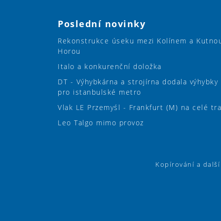
Poslední novinky
Rekonstrukce úseku mezi Kolínem a Kutno
Horou
Italo a konkurenční doložka
DT - Výhybkárna a strojírna dodala výhybky
pro istanbulské metro
Vlak LE Przemyśl - Frankfurt (M) na celé tr
Leo Talgo mimo provoz
Kopírování a dalš