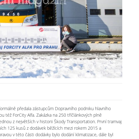
formálně předala zástupcům Dopravního podniku hlavního
u též ForCity Alfa. Zakázka na 250 tříčlánkových plně
dnou z největších v historii Škody Transportation. První tramvaj
ních 125 kusů z dodávek běžících mezi rokem 2015 a
ravou v této části dodávky bylo dodání klimatizace, dále byl