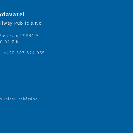
ydavatel
ilway Public s.r.o.
Pasekám 2984/45
0 01 Zlín
l. +420 603 824 955
souhlasu zakázáno.