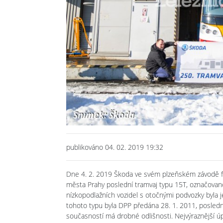
publikováno 04. 02. 2019 19:32
Dne 4. 2. 2019 Škoda ve svém plzeňském závodě 
města Prahy poslední tramvaj typu 15T, označovano
nízkopodlažních vozidel s otočnými podvozky byla je
tohoto typu byla DPP předána 28. 1. 2011, posled
současností má drobné odlišnosti. Nejvýraznější úp