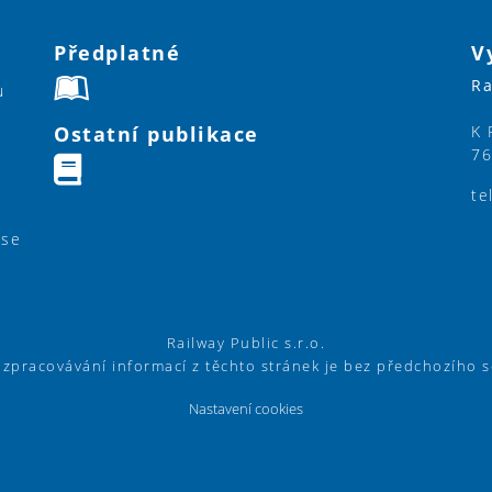
Předplatné
V
Ra
u
Ostatní publikace
K 
76
te
ase
Railway Public s.r.o.
í zpracovávání informací z těchto stránek je bez předchozího 
Nastavení cookies