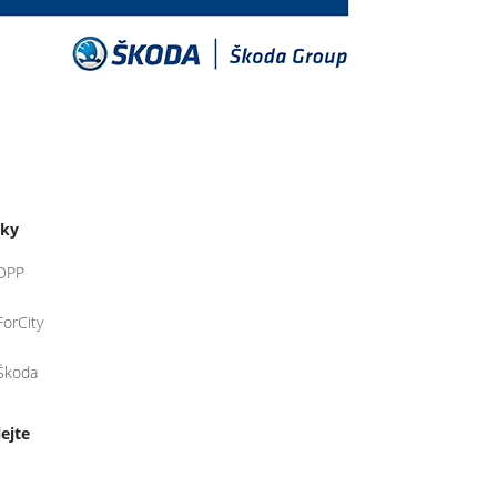
tky
DPP
ForCity
Škoda
lejte