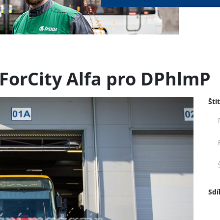
 ForCity Alfa pro DPhlmP
Ští
Sdí