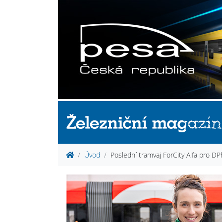
Úvod
Poslední tramvaj ForCity Alfa pro D