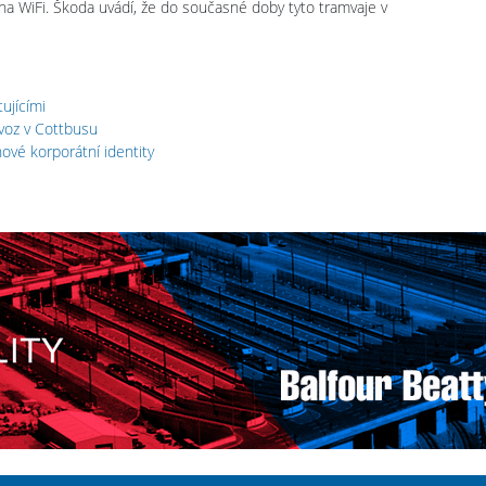
a WiFi. Škoda uvádí, že do současné doby tyto tramvaje v
ujícími
ovoz v Cottbusu
ové korporátní identity