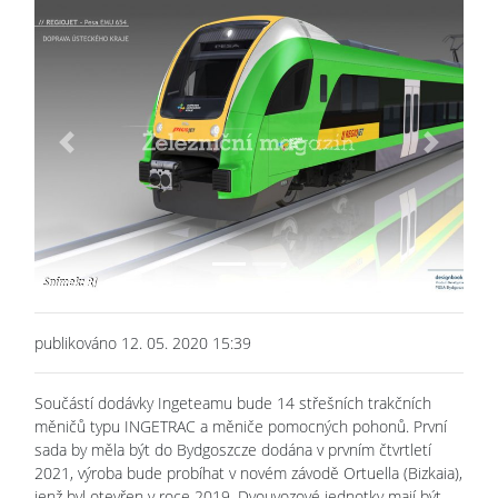
Previous
Next
publikováno 12. 05. 2020 15:39
Součástí dodávky Ingeteamu bude 14 střešních trakčních
měničů typu INGETRAC a měniče pomocných pohonů. První
sada by měla být do Bydgoszcze dodána v prvním čtvrtletí
2021, výroba bude probíhat v novém závodě Ortuella (Bizkaia),
jenž byl otevřen v roce 2019. Dvouvozové jednotky mají být