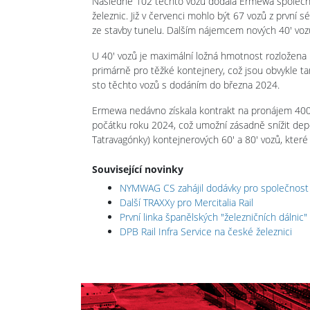
Následně 102 těchto vozů dodala Ermewa společnost
železnic. Již v červenci mohlo být 67 vozů z první s
ze stavby tunelu. Dalším nájemcem nových 40' vo
U 40' vozů je maximální ložná hmotnost rozložena 
primárně pro těžké kontejnery, což jsou obvykle 
sto těchto vozů s dodáním do března 2024.
Ermewa nedávno získala kontrakt na pronájem 400
počátku roku 2024, což umožní zásadně snížit dep
Tatravagónky) kontejnerových 60' a 80' vozů, kte
Související novinky
NYMWAG CS zahájil dodávky pro společnos
Další TRAXXy pro Mercitalia Rail
První linka španělských "železničních dálnic"
DPB Rail Infra Service na české železnici