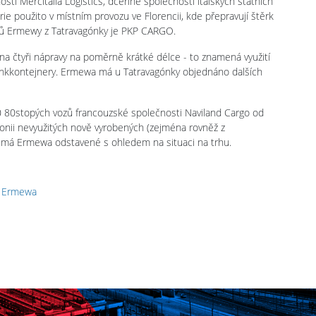
i Mercitalia Logistics, dceřiné společnosti italských státních
érie použito v místním provozu ve Florencii, kde přepravují štěrk
zů Ermewy z Tatravagónky je PKP CARGO.
na čtyři nápravy na poměrně krátké délce - to znamená využití
tankkontejnery. Ermewa má u Tatravagónky objednáno dalších
 80stopých vozů francouzské společnosti Naviland Cargo od
onii nevyužitých nově vyrobených (zejména rovněž z
ré má Ermewa odstavené s ohledem na situaci na trhu.
t Ermewa