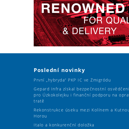
Poslední novinky
První „hybryda“ PKP IC ve Żmigródu
Gepard Infra získal bezpečnostní osvědčen
pro Úzkokolejku i finanční podporu na opra
tratě
Rekonstrukce úseku mezi Kolínem a Kutno
Horou
Italo a konkurenční doložka