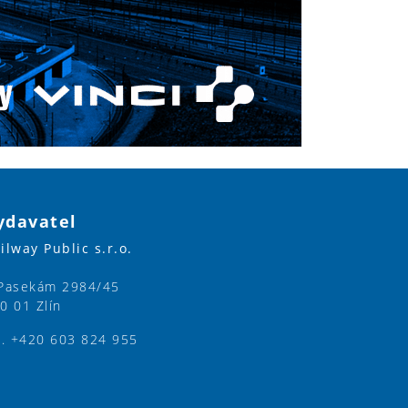
ydavatel
ilway Public s.r.o.
Pasekám 2984/45
0 01 Zlín
l. +420 603 824 955