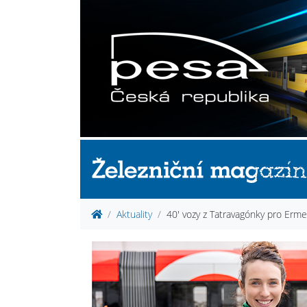
Aktuality
40' vozy z Tatravagónky pro Erm