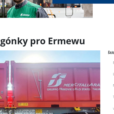
vagónky pro Ermewu
Ští