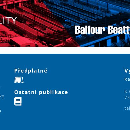
Předplatné
V
Ra
í
Ostatní publikace
K 
vy
76
te
u