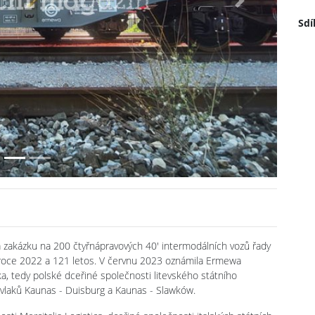
Next
Sdí
a zakázku na 200 čtyřnápravových 40' intermodálních vozů řady
 roce 2022 a 121 letos. V červnu 2023 oznámila Ermewa
, tedy polské dceřiné společnosti litevského státního
 vlaků Kaunas - Duisburg a Kaunas - Slawków.