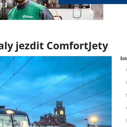
ly jezdit ComfortJety
Ští