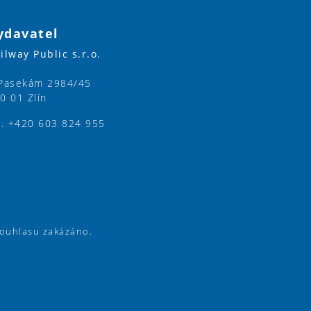
ydavatel
ilway Public s.r.o.
Pasekám 2984/45
0 01 Zlín
l. +420 603 824 955
souhlasu zakázáno.