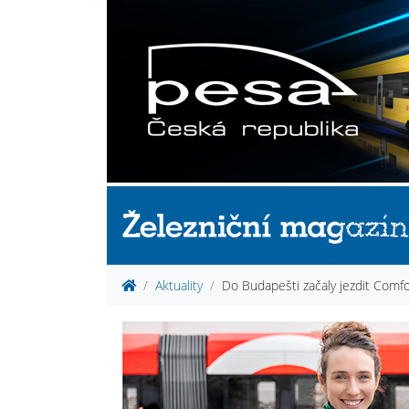
Aktuality
Do Budapešti začaly jezdit Comfo