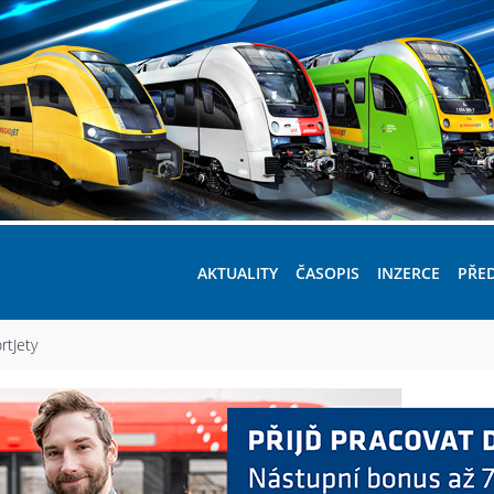
AKTUALITY
ČASOPIS
INZERCE
PŘE
rtJety