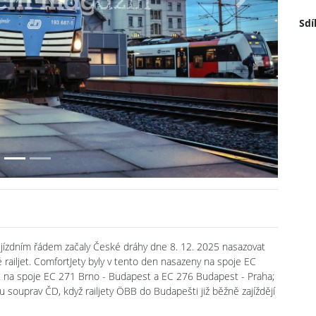
Next
Sdí
 jízdním řádem začaly České dráhy dne 8. 12. 2025 nasazovat
 railjet. ComfortJety byly v tento den nasazeny na spoje EC
et na spoje EC 271 Brno - Budapest a EC 276 Budapest - Praha;
 souprav ČD, když railjety ÖBB do Budapešti již běžně zajíždějí