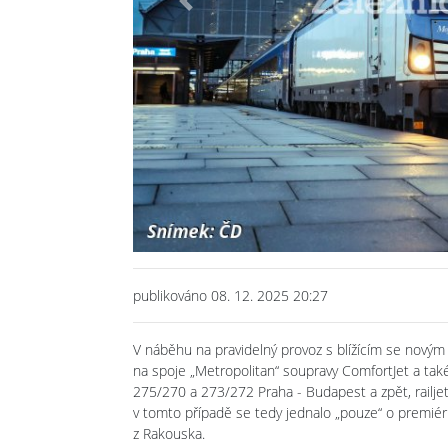
Previous
publikováno 08. 12. 2025 20:27
V náběhu na pravidelný provoz s blížícím se novým
na spoje „Metropolitan“ soupravy ComfortJet a také
275/270 a 273/272 Praha - Budapest a zpět, railj
v tomto případě se tedy jednalo „pouze“ o premiéru
z Rakouska.