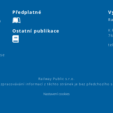
Předplatné
V
Ra
u
Ostatní publikace
K 
76
te
ase
Railway Public s.r.o.
í zpracovávání informací z těchto stránek je bez předchozího 
Nastavení cookies