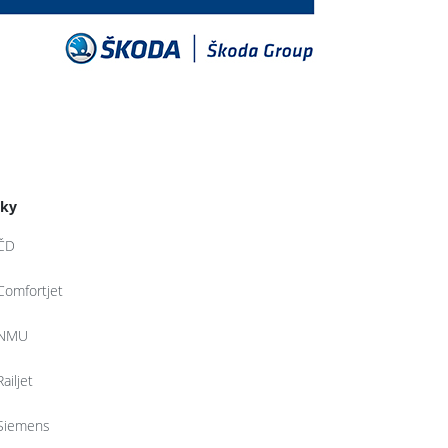
tky
ČD
Comfortjet
NMU
Railjet
Siemens