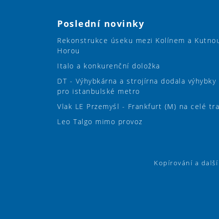
Poslední novinky
Rekonstrukce úseku mezi Kolínem a Kutno
Horou
Italo a konkurenční doložka
DT - Výhybkárna a strojírna dodala výhybky
pro istanbulské metro
Vlak LE Przemyśl - Frankfurt (M) na celé tr
Leo Talgo mimo provoz
Kopírování a dalš