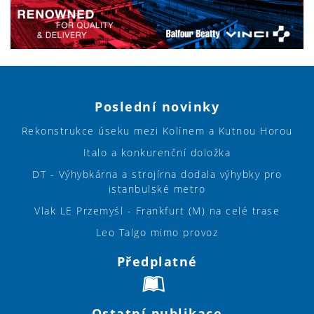
Poslední novinky
Rekonstrukce úseku mezi Kolínem a Kutnou Horou
Italo a konkurenční doložka
DT - Výhybkárna a strojírna dodala výhybky pro
istanbulské metro
Vlak LE Przemyśl - Frankfurt (M) na celé trase
Leo Talgo mimo provoz
Předplatné
Ostatní publikace