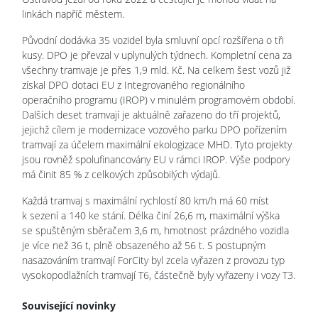
linkách napříč městem.
Původní dodávka 35 vozidel byla smluvní opcí rozšířena o tři
kusy. DPO je převzal v uplynulých týdnech. Kompletní cena za
všechny tramvaje je přes 1,9 mld. Kč. Na celkem šest vozů již
získal DPO dotaci EU z Integrovaného regionálního
operačního programu (IROP) v minulém programovém období.
Dalších deset tramvají je aktuálně zařazeno do tří projektů,
jejichž cílem je modernizace vozového parku DPO pořízením
tramvají za účelem maximální ekologizace MHD. Tyto projekty
jsou rovněž spolufinancovány EU v rámci IROP. Výše podpory
má činit 85 % z celkových způsobilých výdajů.
Každá tramvaj s maximální rychlostí 80 km/h má 60 míst
k sezení a 140 ke stání. Délka činí 26,6 m, maximální výška
se spuštěným sběračem 3,6 m, hmotnost prázdného vozidla
je více než 36 t, plně obsazeného až 56 t. S postupným
nasazováním tramvají ForCity byl zcela vyřazen z provozu typ
vysokopodlažních tramvají T6, částečně byly vyřazeny i vozy T3.
Související novinky