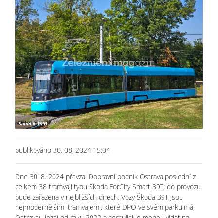
publikováno 30. 08. 2024 15:04
Dne 30. 8. 2024 převzal Dopravní podnik Ostrava poslední z
celkem 38 tramvají typu Škoda ForCity Smart 39T; do provozu
bude zařazena v nejbližších dnech. Vozy Škoda 39T jsou
nejmodernějšími tramvajemi, které DPO ve svém parku má,
Ostravou jezdí od roku 2022 a cestující je mohou vídat na