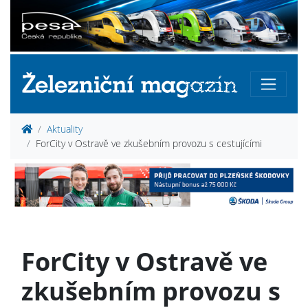
Aktuality
ForCity v Ostravě ve zkušebním provozu s cestujícími
ForCity v Ostravě ve
zkušebním provozu s