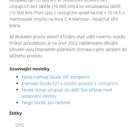
cestujících bez zátěže (10 000 km) a se simulovanou zátěží
(10 000 km). První spoj s cestujícími vyrazil na trať v 10.16 h z
martinovské smyčky na lince č. 4 Martinov - Nová huť jižní
brána.
Až zkušební provoz skončí a Drážní úřad udělí novému vozidlu
Průkaz způsobilosti, je na únor 2022 naplánováno oficiální
převzetí vozu Dopravním podnikem Ostrava a jeho zařazení do
běžného provozu.
Související novinky
Flotila tramvají Škoda 39T kompletní
Tramvaje Škoda 52T v ostrém provozu s cestujícími
Škoda Group vstupuje do další fáze příprav nové
korporátní identity
Tango Nordic pro Helsinki
Štítky
DPO