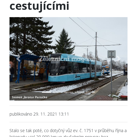
cestujícími
Previous
Next
publikováno 29. 11. 2021 13:11
Stalo se tak poté, co dotyčný vůz ev. č. 1751 v průběhu října a
listopadu ujel 20 000 km ve zkušebním provozu bez