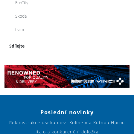
ForCity
Škoda
tram
Sdílejte
Poslední novinky
Rekonstrukce úseku mezi Kolínem a Kutnou Horou
Italo a konkurenční doložka