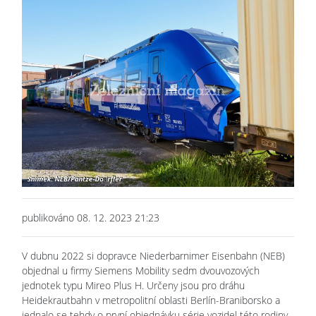
publikováno 08. 12. 2023 21:23
V dubnu 2022 si dopravce Niederbarnimer Eisenbahn (NEB)
objednal u firmy Siemens Mobility sedm dvouvozových
jednotek typu Mireo Plus H. Určeny jsou pro dráhu
Heidekrautbahn v metropolitní oblasti Berlín-Braniborsko a
jednalo se tehdy o první objednávku série vozidel této rodiny