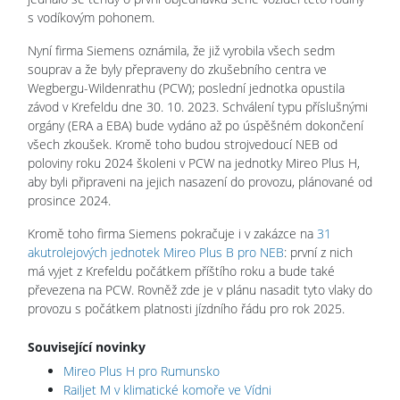
s vodíkovým pohonem.
Nyní firma Siemens oznámila, že již vyrobila všech sedm
souprav a že byly přepraveny do zkušebního centra ve
Wegbergu-Wildenrathu (PCW); poslední jednotka opustila
závod v Krefeldu dne 30. 10. 2023. Schválení typu příslušnými
orgány (ERA a EBA) bude vydáno až po úspěšném dokončení
všech zkoušek. Kromě toho budou strojvedoucí NEB od
poloviny roku 2024 školeni v PCW na jednotky Mireo Plus H,
aby byli připraveni na jejich nasazení do provozu, plánované od
prosince 2024.
Kromě toho firma Siemens pokračuje i v zakázce na
31
akutrolejových jednotek Mireo Plus B pro NEB
: první z nich
má vyjet z Krefeldu počátkem příštího roku a bude také
převezena na PCW. Rovněž zde je v plánu nasadit tyto vlaky do
provozu s počátkem platnosti jízdního řádu pro rok 2025.
Související novinky
Mireo Plus H pro Rumunsko
Railjet M v klimatické komoře ve Vídni