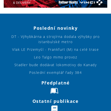
Poslední novinky
DT - Výhybkárna a strojírna dodala výhybky pro
istanbulské metro
Vlak LE Przemyśl - Frankfurt (M) na celé trase
Leo Talgo mimo provoz
Stadler bude dodávat lokomotivy do Kanady
Poslední exemplář řady 384
Předplatné
Ostatní publikace