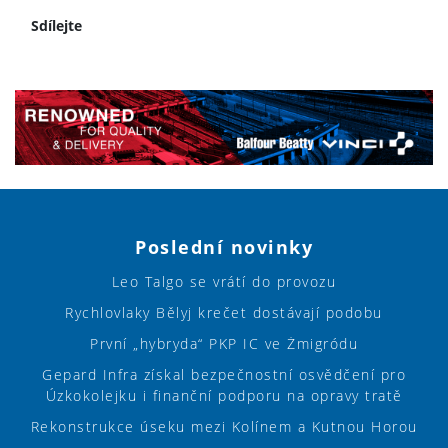
Sdílejte
Poslední novinky
Leo Talgo se vrátí do provozu
Rychlovlaky Bělyj krečet dostávají podobu
První „hybryda“ PKP IC ve Żmigródu
Gepard Infra získal bezpečnostní osvědčení pro
Úzkokolejku i finanční podporu na opravy tratě
Rekonstrukce úseku mezi Kolínem a Kutnou Horou