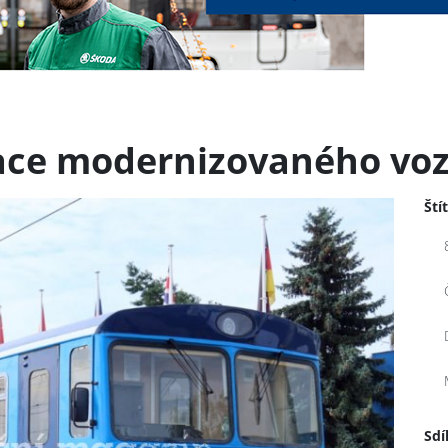
tace modernizovaného voz
Ští
Sdí