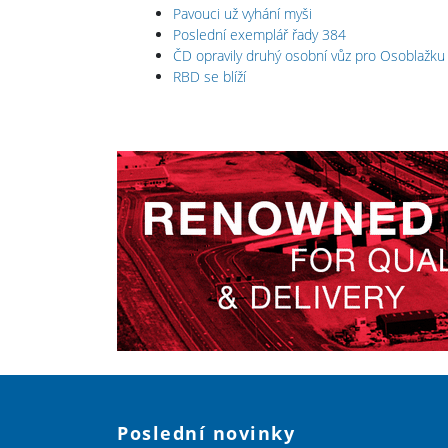
Pavouci už vyhání myši
Poslední exemplář řady 384
ČD opravily druhý osobní vůz pro Osoblažku
RBD se blíží
Poslední novinky