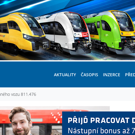
AKTUALITY
ČASOPIS
INZERCE
PŘE
vaného vozu 811.476