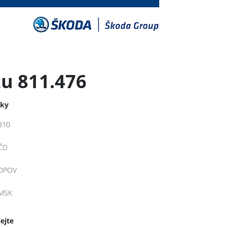
u 811.476
tky
810
ČD
DPOV
MSK
lejte