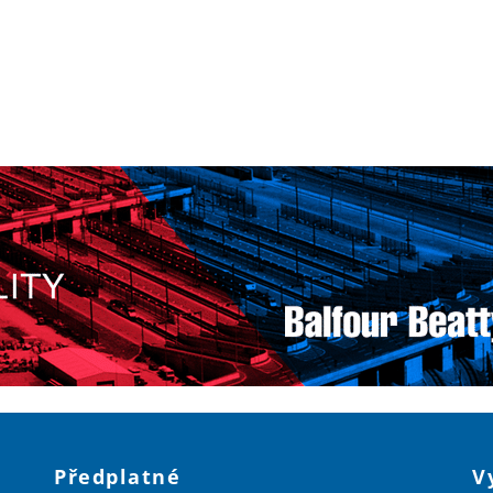
Předplatné
V