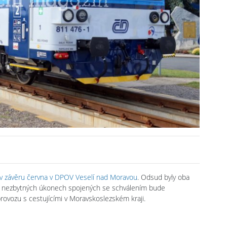
 závěru června v DPOV Veselí nad Moravou
. Odsud byly oba
Po nezbytných úkonech spojených se schválením bude
vozu s cestujícími v Moravskoslezském kraji.